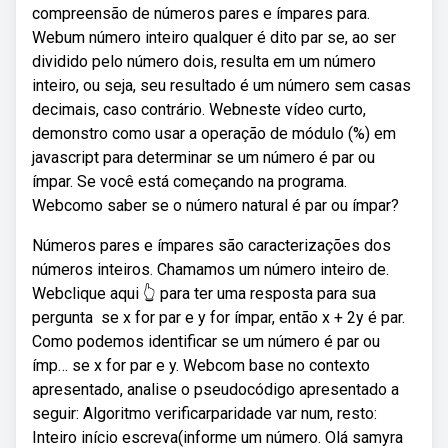
compreensão de números pares e ímpares para.
Webum número inteiro qualquer é dito par se, ao ser
dividido pelo número dois, resulta em um número
inteiro, ou seja, seu resultado é um número sem casas
decimais, caso contrário. Webneste vídeo curto,
demonstro como usar a operação de módulo (%) em
javascript para determinar se um número é par ou
ímpar. Se você está começando na programa.
Webcomo saber se o número natural é par ou ímpar?
Números pares e ímpares são caracterizações dos
números inteiros. Chamamos um número inteiro de.
Webclique aqui 👆 para ter uma resposta para sua
pergunta ️ se x for par e y for ímpar, então x + 2y é par.
Como podemos identificar se um número é par ou
ímp… se x for par e y. Webcom base no contexto
apresentado, analise o pseudocódigo apresentado a
seguir: Algoritmo verificarparidade var num, resto:
Inteiro início escreva(informe um número. Olá samyra