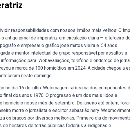
ratriz
idir responsabilidades com nossos irmãos mais velhos: O imp
antigo jornal de imperatriz em circulação diária — e terceiro d
ógrafo e empresário gráfico josé matos vieira e. 54 anos
ada e mentor intelectual de grupo responsável por assaltos a
 informações para. Webavaliações, telefone e endereço de jorna
cravou a marca de 100 homicídios em 2024. A cidade chegou a e
conteceram neste domingo.
o no dia 16 de julho. Webimagem raríssima dos componentes 
no final dos anos 1970. O progresso é um dos mais lidos e
de homicídio nesse mês de setembro. De janeiro até ontem, for
aneiro morre o jornalista e escritor sebastião nery. Webmovimen
uza os braços por diversas melhorias; Primeiro dia do moviment
 de hectares de terras públicas federais a indígenas e.