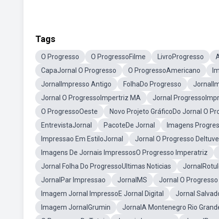
Tags
O Progresso
O ProgressoFilme
LivroProgresso
A
CapaJornal O Progresso
O ProgressoAmericano
I
JornalImpresso Antigo
FolhaDo Progresso
JornalI
Jornal O ProgressoImpertriz MA
Jornal ProgressoImp
O ProgressoOeste
Novo Projeto GráficoDo Jornal O Pr
EntrevistaJornal
PacoteDe Jornal
Imagens Progres
Impressao Em EstiloJornal
Jornal O Progresso DeItuv
Imagens De Jornais ImpressosO Progresso Imperatriz
Jornal Folha Do ProgressoUltimas Noticias
JornalRotu
JornalPar Impressao
JornalMS
Jornal O Progresso
Imagem Jornal ImpressoE Jornal Digital
Jornal Salvad
Imagem JornalGrumin
JornalA Montenegro Rio Grand