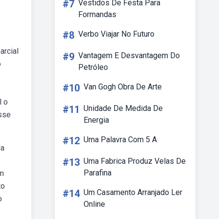
#7
Vestidos De Festa Para
Formandas
#8
Verbo Viajar No Futuro
arcial
#9
Vantagem E Desvantagem Do
o
Petróleo
#10
Van Gogh Obra De Arte
l o
#11
Unidade De Medida De
sse
Energia
#12
Uma Palavra Com 5 A
da
#13
Uma Fabrica Produz Velas De
Parafina
am
to
#14
Um Casamento Arranjado Ler
o
Online