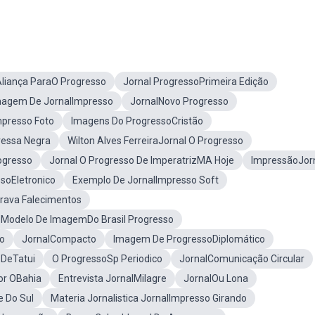
liança ParaO Progresso
Jornal ProgressoPrimeira Edição
magem De JornalImpresso
JornalNovo Progresso
mpresso Foto
Imagens Do ProgressoCristão
ressa Negra
Wilton Alves FerreiraJornal O Progresso
ogresso
Jornal O Progresso De ImperatrizMA Hoje
ImpressãoJor
soEletronico
Exemplo De JornalImpresso Soft
erava Falecimentos
Modelo De ImagemDo Brasil Progresso
lo
JornalCompacto
Imagem De ProgressoDiplomático
 DeTatui
O ProgressoSp Periodico
JornalComunicação Circular
or OBahia
Entrevista JornalMilagre
JornalOu Lona
e Do Sul
Materia Jornalistica JornalImpresso Girando