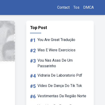
Contact
Tos
DMCA
Top Post
#1
You Are Great Tradução
#2
Was E Were Exercicios
#3
Vou Nas Asas De Um
Passarinho
#4
Vidraria De Laboratorio Pdf
#5
Vídeo De Dança Do Tik Tok
#6
Vestimentas Da Região Norte