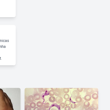
cnicas
inha
.