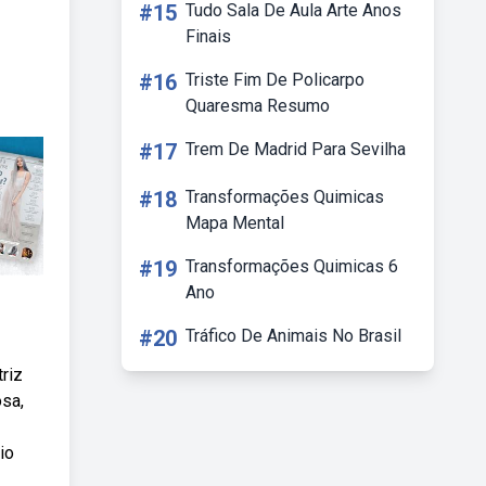
#15
Tudo Sala De Aula Arte Anos
Finais
#16
Triste Fim De Policarpo
Quaresma Resumo
#17
Trem De Madrid Para Sevilha
#18
Transformações Quimicas
Mapa Mental
#19
Transformações Quimicas 6
Ano
#20
Tráfico De Animais No Brasil
riz
sa,
io