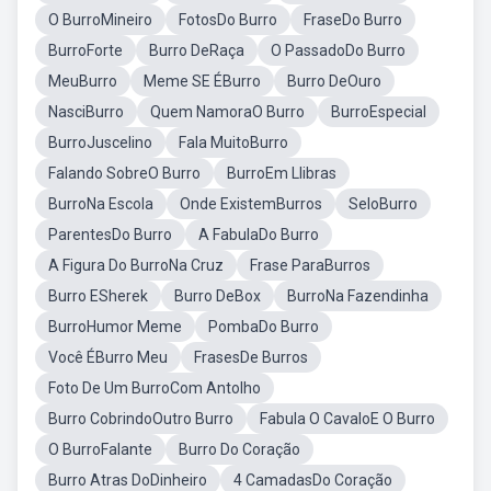
O BurroMineiro
FotosDo Burro
FraseDo Burro
BurroForte
Burro DeRaça
O PassadoDo Burro
MeuBurro
Meme SE ÉBurro
Burro DeOuro
NasciBurro
Quem NamoraO Burro
BurroEspecial
BurroJuscelino
Fala MuitoBurro
Falando SobreO Burro
BurroEm Llibras
BurroNa Escola
Onde ExistemBurros
SeloBurro
ParentesDo Burro
A FabulaDo Burro
A Figura Do BurroNa Cruz
Frase ParaBurros
Burro ESherek
Burro DeBox
BurroNa Fazendinha
BurroHumor Meme
PombaDo Burro
Você ÉBurro Meu
FrasesDe Burros
Foto De Um BurroCom Antolho
Burro CobrindoOutro Burro
Fabula O CavaloE O Burro
O BurroFalante
Burro Do Coração
Burro Atras DoDinheiro
4 CamadasDo Coração