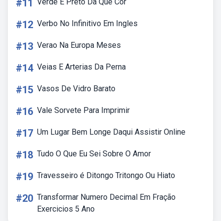
#11
Verde E Preto Da Que Cor
#12
Verbo No Infinitivo Em Ingles
#13
Verao Na Europa Meses
#14
Veias E Arterias Da Perna
#15
Vasos De Vidro Barato
#16
Vale Sorvete Para Imprimir
#17
Um Lugar Bem Longe Daqui Assistir Online
#18
Tudo O Que Eu Sei Sobre O Amor
#19
Travesseiro é Ditongo Tritongo Ou Hiato
#20
Transformar Numero Decimal Em Fração
Exercicios 5 Ano