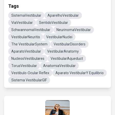
Tags
SistemaVestibular
AparelhoVestibular
ViaVestibular
SentidoVestibular
SchwannomaVestibular
NeurinomaVestibular
VestibularNeuritis
VestibularNuclei
The VestibularSystem
VestibularDisorders
AparatoVestibular
VestibularAnatomy
NucleosVestibulares
VestibularAqueduct
TorusVestibular
AnatomiaVestibular
Vestibulo-Ocular Reflex
Aparato VestibularY Equilibrio
Sistema VestibularGIF