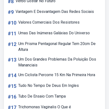
#8
Verbo Gostar No Futuro
#9
Vantagem E Desvantagem Das Redes Sociais
#10
Valores Comerciais Dos Resistores
#11
Umas Das Inúmeras Galáxias Do Universo
#12
Um Prisma Pentagonal Regular Tem 20cm De
Altura
#13
Um Dos Grandes Problemas Da Poluição Dos
Mananciais
#14
Um Ciclista Percorre 15 Km Na Primeira Hora
#15
Tudo No Tempo De Deus Em Ingles
#16
Tubo De Ensaio Com Tampa
#17
Trichomonas Vaginalis O Que é