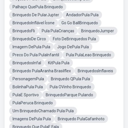
Palhaço QuePula Brinquedo
Brinquedo De PularJupter
AndadorPula Pula
BrinquedoInflável Ícone
Go Go BallBrinquedo
BrinquedoFli
Pula PulaCrianças
BrinquedoJumper
BrinquedoDe Circo
Foto DeBrinquedos Pula
Imagem DePula Pula
Jogo DePula Pula
Preco Do Pula PulaInfantil
Pula PulaLeao Brinquedo
BrinquedosInfal
KitPula Pula
Brinquedo PulaAranha Brasilflex
BrinquedosInflaveis
PersonagemPula
Brinquedo QPula Pula
BolinhaPula Pula
Pula OVinho Brinquedo
PulaE Sportivo
BrinquedoParque Pulando
PulaPeruca Brinquedo
Um BrinquedoChamado Pula Pula
Imagens DePula Pula
Brinquedo PulaGafanhoto
Brinquedo Que PulaE Fala