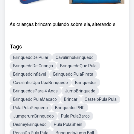
As crianças brincam pulando sobre ela, alterando e.
Tags
BrinquedoDe Pular
CavalinhoBrinquedo
BrinquedoDe Criança
BrinquedoQue Pula
BrinquedoInflável
Brinquedo PulaPirata
Cavalinho Upa UpaBrinquedo
Brinquedos
BrinquedosPara 4 Anos
JumpBrinquedo
Brinquedo PulaMacaco
Brincar
CasteloPula Pula
Pula PulaPequeno
BrinquedosPNG
JumperumBrinquedo
Pula PulaBarco
DesneyBrinquedo
Pula PulaShein
PeçasDo Pula Pula
BrinquedoJump Ball