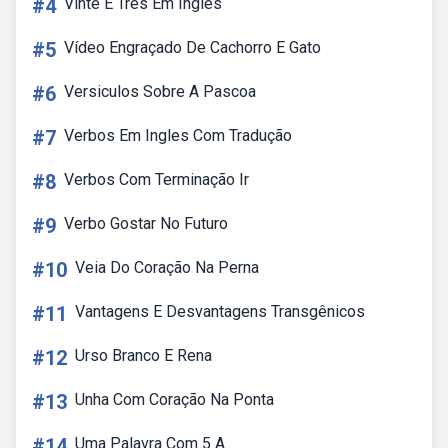
#4
Vinte E Três Em Ingles
#5
Vídeo Engraçado De Cachorro E Gato
#6
Versiculos Sobre A Pascoa
#7
Verbos Em Ingles Com Tradução
#8
Verbos Com Terminação Ir
#9
Verbo Gostar No Futuro
#10
Veia Do Coração Na Perna
#11
Vantagens E Desvantagens Transgênicos
#12
Urso Branco E Rena
#13
Unha Com Coração Na Ponta
#14
Uma Palavra Com 5 A