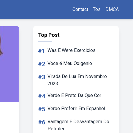
Contact
Tos
DMCA
Top Post
#1
Was E Were Exercicios
#2
Voce é Meu Oxigenio
#3
Virada De Lua Em Novembro
2023
#4
Verde E Preto Da Que Cor
#5
Verbo Preferir Em Espanhol
#6
Vantagem E Desvantagem Do
Petróleo