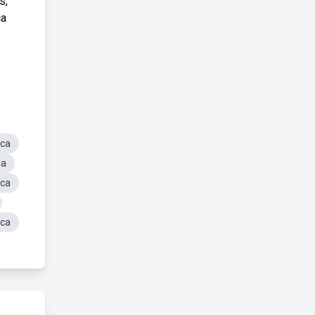
s,
ca
ica
da
ica
ica