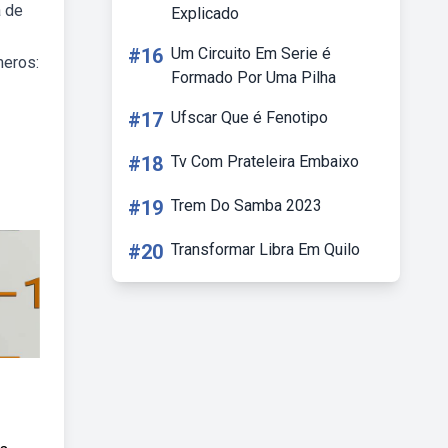
a de
Explicado
#16
Um Circuito Em Serie é
meros:
Formado Por Uma Pilha
#17
Ufscar Que é Fenotipo
#18
Tv Com Prateleira Embaixo
#19
Trem Do Samba 2023
#20
Transformar Libra Em Quilo