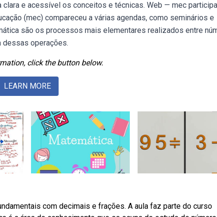
 clara e acessível os conceitos e técnicas. Web — mec particip
ducação (mec) compareceu a várias agendas, como seminários e
ática são os processos mais elementares realizados entre nú
ma dessas operações.
mation, click the button below.
LEARN MORE
ndamentais com decimais e frações. A aula faz parte do curso