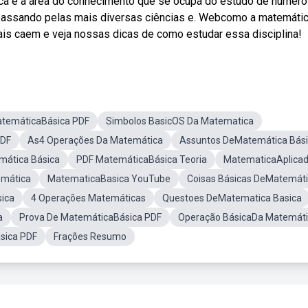
ca é a área do conhecimento que se ocupa do estudo de número
perpassando pelas mais diversas ciências e. Webcomo a matemáti
is caem e veja nossas dicas de como estudar essa disciplina!
atemáticaBásica PDF
Simbolos BasicOS Da Matematica
PDF
As4 Operações Da Matemática
Assuntos DeMatemática Bás
mática Básica
PDF MatemáticaBásica Teoria
MatematicaAplica
emática
MatematicaBasica YouTube
Coisas Básicas DeMatemát
ica
4 Operações Matemáticas
Questoes DeMatematica Basica
a
Prova De MatemáticaBásica PDF
Operação BásicaDa Matemát
sica PDF
Frações Resumo