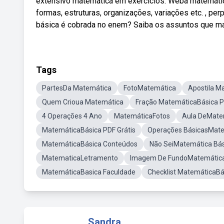
extensivo matemática em exercícios. Weba matemáti
formas, estruturas, organizações, variações etc. , 
básica é cobrada no enem? Saiba os assuntos que ma
Tags
PartesDa Matemática
FotoMatemática
Apostila M
Quem Crioua Matemática
Fração MatemáticaBásica 
4 Operações 4 Ano
MatemáticaFotos
Aula DeMate
MatemáticaBásica PDF Grátis
Operações BásicasMat
MatemáticaBásica Conteúdos
Não SeiMatemática Bás
MatematicaLetramento
Imagem De FundoMatemátic
MatemáticaBasica Faculdade
Checklist MatemáticaBá
Sandra