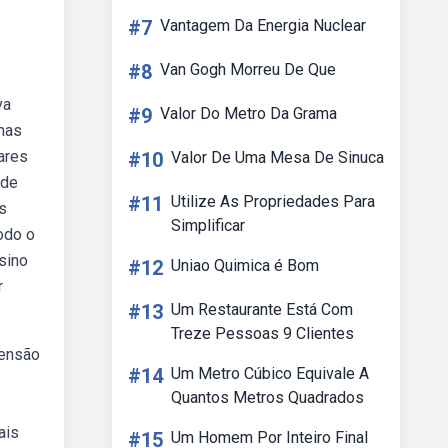
#7
Vantagem Da Energia Nuclear
#8
Van Gogh Morreu De Que
va
#9
Valor Do Metro Da Grama
mas
ares
#10
Valor De Uma Mesa De Sinuca
 de
#11
Utilize As Propriedades Para
s
Simplificar
odo o
sino
#12
Uniao Quimica é Bom
r
#13
Um Restaurante Está Com
Treze Pessoas 9 Clientes
eensão
#14
Um Metro Cúbico Equivale A
Quantos Metros Quadrados
ais
#15
Um Homem Por Inteiro Final