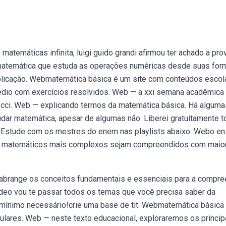
emáticas infinita, luigi guido grandi afirmou ter achado a pro
 matemática que estuda as operações numéricas desde suas for
iplicação. Webmatemática básica é um site com conteúdos escol
dio com exercícios resolvidos. Web — a xxi semana acadêmica
/cci. Web — explicando termos da matemática básica. Há alguma
ar matemática, apesar de algumas não. Liberei gratuitamente t
. Estude com os mestres do enem nas playlists abaixo: Webo en
os matemáticos mais complexos sejam compreendidos com maio
abrange os conceitos fundamentais e essenciais para a compr
eo vou te passar todos os temas que você precisa saber da
 mínimo necessário!crie uma base de tit. Webmatemática básica
lares. Web — neste texto educacional, exploraremos os princip