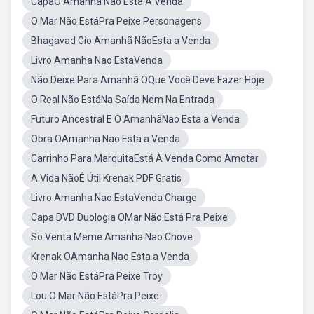
CapaO Amanhã Não Está À Venda
O Mar Não EstáPra Peixe Personagens
Bhagavad Gio Amanhã NãoEsta a Venda
Livro Amanha Nao EstaVenda
Não Deixe Para Amanhã OQue Você Deve Fazer Hoje
O Real Não EstáNa Saída Nem Na Entrada
Futuro Ancestral E O AmanhãNao Esta a Venda
Obra OAmanha Nao Esta a Venda
Carrinho Para MarquitaEstá À Venda Como Amotar
A Vida NãoÉ Útil Krenak PDF Gratis
Livro Amanha Nao EstaVenda Charge
Capa DVD Duologia OMar Não Está Pra Peixe
So Venta Meme Amanha Nao Chove
Krenak OAmanha Nao Esta a Venda
O Mar Não EstáPra Peixe Troy
Lou O Mar Não EstáPra Peixe