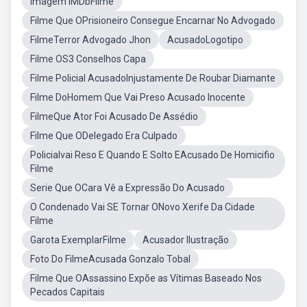
Imagem IMDbFilme
Filme Que OPrisioneiro Consegue Encarnar No Advogado
FilmeTerror Advogado Jhon
AcusadoLogotipo
Filme OS3 Conselhos Capa
Filme Policial AcusadoInjustamente De Roubar Diamante
Filme DoHomem Que Vai Preso Acusado Inocente
FilmeQue Ator Foi Acusado De Assédio
Filme Que ODelegado Era Culpado
Policialvai Reso E Quando E Solto EAcusado De Homicifio
Filme
Serie Que OCara Vê a Expressão Do Acusado
O Condenado Vai SE Tornar ONovo Xerife Da Cidade
Filme
Garota ExemplarFilme
Acusador Ilustração
Foto Do FilmeAcusada Gonzalo Tobal
Filme Que OAssassino Expõe as Vítimas Baseado Nos
Pecados Capitais