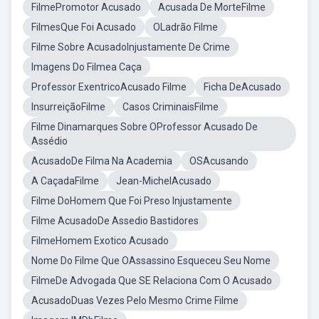
FilmePromotor Acusado
Acusada De MorteFilme
FilmesQue Foi Acusado
OLadrão Filme
Filme Sobre AcusadoInjustamente De Crime
Imagens Do Filmea Caça
Professor ExentricoAcusado Filme
Ficha DeAcusado
InsurreiçãoFilme
Casos CriminaisFilme
Filme Dinamarques Sobre OProfessor Acusado De
Assédio
AcusadoDe Filma Na Academia
OSAcusando
A CaçadaFilme
Jean-MichelAcusado
Filme DoHomem Que Foi Preso Injustamente
Filme AcusadoDe Assedio Bastidores
FilmeHomem Exotico Acusado
Nome Do Filme Que OAssassino Esqueceu Seu Nome
FilmeDe Advogada Que SE Relaciona Com O Acusado
AcusadoDuas Vezes Pelo Mesmo Crime Filme