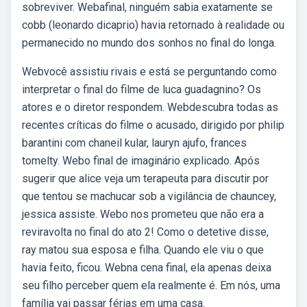
sobreviver. Webafinal, ninguém sabia exatamente se
cobb (leonardo dicaprio) havia retornado à realidade ou
permanecido no mundo dos sonhos no final do longa.
Webvocê assistiu rivais e está se perguntando como
interpretar o final do filme de luca guadagnino? Os
atores e o diretor respondem. Webdescubra todas as
recentes críticas do filme o acusado, dirigido por philip
barantini com chaneil kular, lauryn ajufo, frances
tomelty. Webo final de imaginário explicado. Após
sugerir que alice veja um terapeuta para discutir por
que tentou se machucar sob a vigilância de chauncey,
jessica assiste. Webo nos prometeu que não era a
reviravolta no final do ato 2! Como o detetive disse,
ray matou sua esposa e filha. Quando ele viu o que
havia feito, ficou. Webna cena final, ela apenas deixa
seu filho perceber quem ela realmente é. Em nós, uma
família vai passar férias em uma casa.