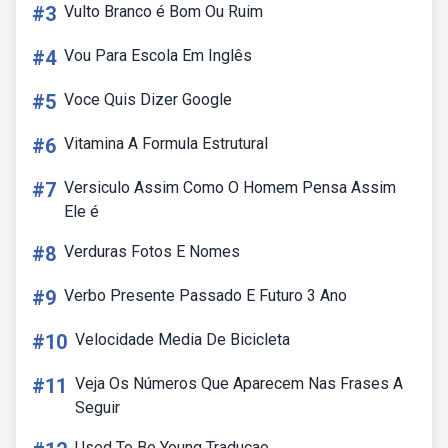
#3
Vulto Branco é Bom Ou Ruim
#4
Vou Para Escola Em Inglês
#5
Voce Quis Dizer Google
#6
Vitamina A Formula Estrutural
#7
Versiculo Assim Como O Homem Pensa Assim
Ele é
#8
Verduras Fotos E Nomes
#9
Verbo Presente Passado E Futuro 3 Ano
#10
Velocidade Media De Bicicleta
#11
Veja Os Números Que Aparecem Nas Frases A
Seguir
Used To Be Young Traducao