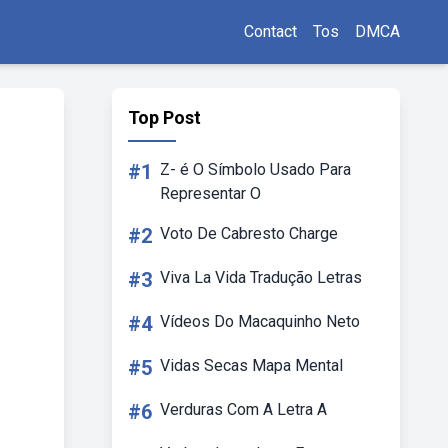
Contact
Tos
DMCA
Top Post
#1
Z- é O Símbolo Usado Para
Representar O
#2
Voto De Cabresto Charge
#3
Viva La Vida Tradução Letras
#4
Vídeos Do Macaquinho Neto
#5
Vidas Secas Mapa Mental
#6
Verduras Com A Letra A