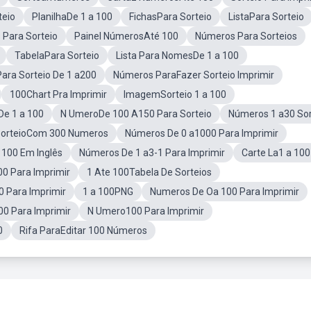
teio
PlanilhaDe 1 a 100
FichasPara Sorteio
ListaPara Sorteio
Para Sorteio
Painel NúmerosAté 100
Números Para Sorteios
TabelaPara Sorteio
Lista Para NomesDe 1 a 100
ara Sorteio De 1 a200
Números ParaFazer Sorteio Imprimir
100Chart Pra Imprimir
ImagemSorteio 1 a 100
e 1 a 100
N UmeroDe 100 A150 Para Sorteio
Números 1 a30 Sor
orteioCom 300 Numeros
Números De 0 a1000 Para Imprimir
100 Em Inglês
Números De 1 a3-1 Para Imprimir
Carte La1 a 100
0 Para Imprimir
1 Ate 100Tabela De Sorteios
 Para Imprimir
1 a 100PNG
Numeros De Oa 100 Para Imprimir
0 Para Imprimir
N Umero100 Para Imprimir
0
Rifa ParaEditar 100 Números