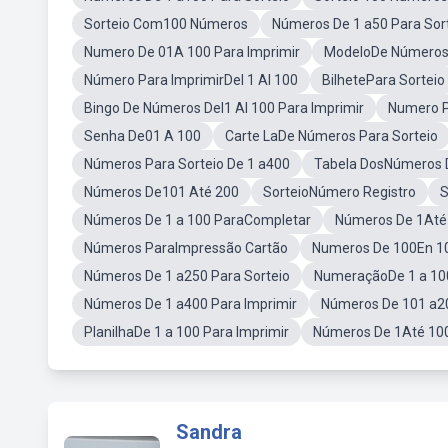
Sorteio Com100 Números
Números De 1 a50 Para Sor
Numero De 01A 100 Para Imprimir
ModeloDe Números 
Número Para ImprimirDel 1 Al 100
BilhetePara Sorteio
Bingo De Números Del1 Al 100 Para Imprimir
Numero P
Senha De01 A 100
Carte LaDe Números Para Sorteio
Números Para Sorteio De 1 a400
Tabela DosNúmeros D
Números De101 Até 200
SorteioNúmero Registro
S
Números De 1 a 100 ParaCompletar
Números De 1Até 
Números ParaImpressão Cartão
Numeros De 100En 10
Números De 1 a250 Para Sorteio
NumeraçãoDe 1 a 100
Números De 1 a400 Para Imprimir
Números De 101 a20
PlanilhaDe 1 a 100 Para Imprimir
Números De 1Até 10
Sandra