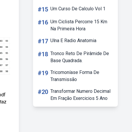
#15
Um Curso De Calculo Vol 1
#16
Um Ciclista Percorre 15 Km
Na Primeira Hora
#17
Ulna E Radio Anatomia
#18
Tronco Reto De Pirâmide De
Base Quadrada.
#19
Tricomoníase Forma De
Transmissão
#20
Transformar Numero Decimal
pdf
Em Fração Exercicios 5 Ano
rtaz