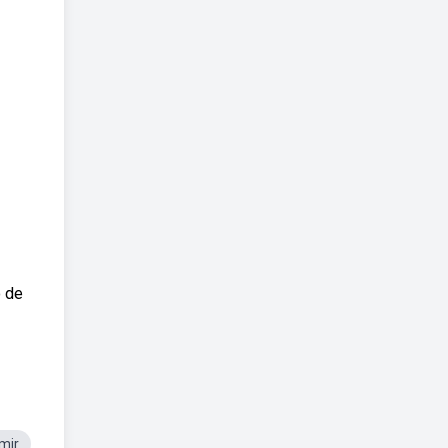
o de
mir