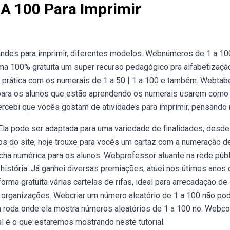
 A 100 Para Imprimir
andes para imprimir, diferentes modelos. Webnúmeros de 1 a 10
a 100% gratuita um super recurso pedagógico pra alfabetizaçã
 prática com os numerais de 1 a 50 | 1 a 100 e também. Webtab
l para os alunos que estão aprendendo os numerais usarem como
percebi que vocês gostam de atividades para imprimir, pensando 
. Ela pode ser adaptada para uma variedade de finalidades, desde
 do site, hoje trouxe para vocês um cartaz com a numeração de
 ficha numérica para os alunos. Webprofessor atuante na rede púb
 história. Já ganhei diversas premiações, atuei nos útimos anos
orma gratuita várias cartelas de rifas, ideal para arrecadação de
 organizações. Webcriar um número aleatório de 1 a 100 não pod
 na roda onde ela mostra números aleatórios de 1 a 100 no. Web
l é o que estaremos mostrando neste tutorial.