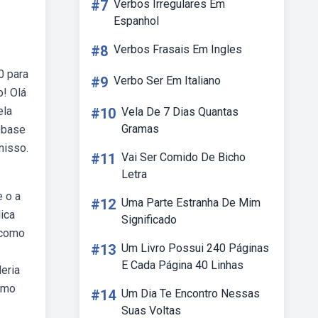
#7
Verbos Irregulares Em
Espanhol
#8
Verbos Frasais Em Ingles
0 para
#9
Verbo Ser Em Italiano
o! Olá
ela
#10
Vela De 7 Dias Quantas
Gramas
 base
nisso.
#11
Vai Ser Comido De Bicho
Letra
 o a
#12
Uma Parte Estranha De Mim
lica
Significado
 como
#13
Um Livro Possui 240 Páginas
E Cada Página 40 Linhas
eria
como
#14
Um Dia Te Encontro Nessas
Suas Voltas