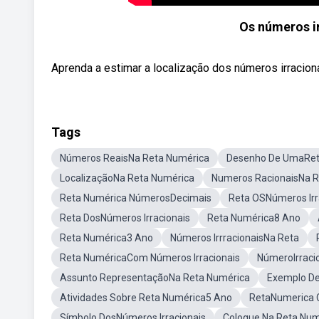
Os números ir
Aprenda a estimar a localização dos números irraciona
Tags
Números ReaisNa Reta Numérica
Desenho De UmaRet
LocalizaçãoNa Reta Numérica
Numeros RacionaisNa R
Reta Numérica NúmerosDecimais
Reta OSNúmeros Irr
Reta DosNúmeros Irracionais
Reta Numérica8 Ano
Reta Numérica3 Ano
Números IrrracionaisNa Reta
Reta NuméricaCom Números Irracionais
NúmeroIrraci
Assunto RepresentaçãoNa Reta Numérica
Exemplo De
Atividades Sobre Reta Numérica5 Ano
RetaNumerica 
Símbolo DosNúmeros Irracionais
Coloque Na Reta Num