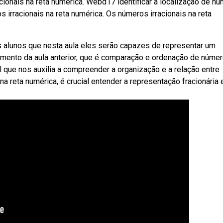
ionais na reta numérica. Webd17 identificar a localização de n
s irracionais na reta numérica. Os números irracionais na reta
aos alunos que nesta aula eles serão capazes de representar um
cimento da aula anterior, que é comparação e ordenação de núme
l que nos auxilia a compreender a organização e a relação entre
a reta numérica, é crucial entender a representação fracionária 