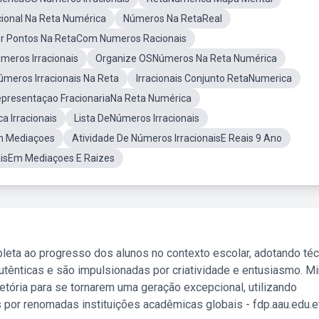
ional Na Reta Numérica
Números Na RetaReal
er Pontos Na RetaCom Numeros Racionais
eros Irracionais
Organize OSNúmeros Na Reta Numérica
meros Irracionais Na Reta
Irracionais Conjunto RetaNumerica
presentaçao FracionariaNa Reta Numérica
 Irracionais
Lista DeNúmeros Irracionais
m Mediaçoes
Atividade De Números IrracionaisE Reais 9 Ano
aisEm Mediaçoes E Raizes
leta ao progresso dos alunos no contexto escolar, adotando té
tênticas e são impulsionadas por criatividade e entusiasmo. M
etória para se tornarem uma geração excepcional, utilizando
 por renomadas instituições acadêmicas globais - fdp.aau.edu.et