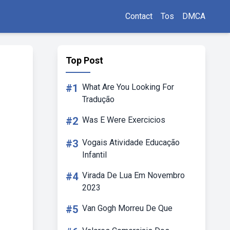
Contact
Tos
DMCA
Top Post
#1
What Are You Looking For
Tradução
#2
Was E Were Exercicios
#3
Vogais Atividade Educação
Infantil
#4
Virada De Lua Em Novembro
2023
#5
Van Gogh Morreu De Que