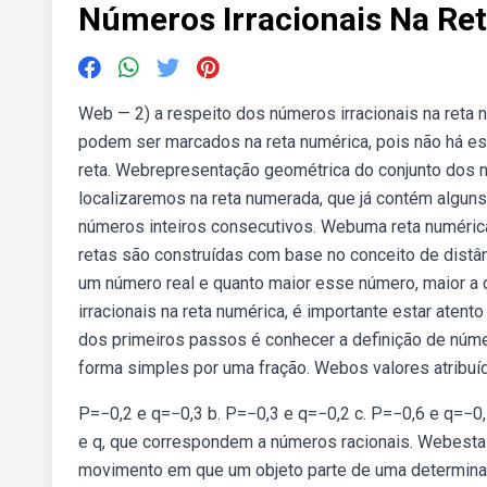
Números Irracionais Na Re
Web — 2) a respeito dos números irracionais na reta nu
podem ser marcados na reta numérica, pois não há es
reta. Webrepresentação geométrica do conjunto dos 
localizaremos na reta numerada, que já contém algun
números inteiros consecutivos. Webuma reta numéric
retas são construídas com base no conceito de distân
um número real e quanto maior esse número, maior a d
irracionais na reta numérica, é importante estar aten
dos primeiros passos é conhecer a definição de núm
forma simples por uma fração. Webos valores atribuíd
P=−0,2 e q=−0,3 b. P=−0,3 e q=−0,2 c. P=−0,6 e q=−0,7
e q, que correspondem a números racionais. Webesta l
movimento em que um objeto parte de uma determinad