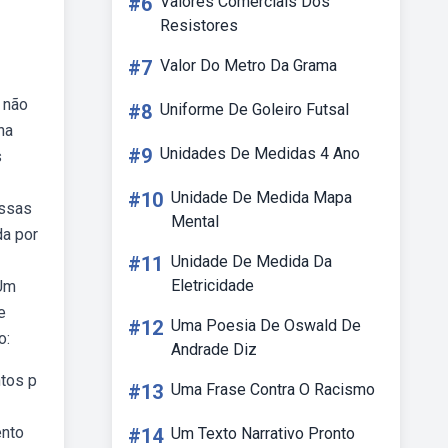
#6
Valores Comerciais Dos
Resistores
#7
Valor Do Metro Da Grama
s não
#8
Uniforme De Goleiro Futsal
na
#9
Unidades De Medidas 4 Ano
s
#10
Unidade De Medida Mapa
Essas
Mental
da por
#11
Unidade De Medida Da
Eletricidade
 Um
e
#12
Uma Poesia De Oswald De
o:
Andrade Diz
ntos p
#13
Uma Frase Contra O Racismo
ento
#14
Um Texto Narrativo Pronto