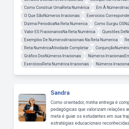
Como Construir UmaReta Numérica
Em Á NúmeroIrrac
O Que SãoNúmeros Irracionais
Exercicios Correspond
Dizima PeriodicaNa Reta Numerica
Como Surgiu OSNúm
Valor ES FracionariosNa Reta Numérica
Questões DeNú
Exemplos De NumerosIrracionais Na Reta Numerica
Re
Reta NuméricaAtividade Completar
ConjunçãoNumérica
Gráfico DosNúmeros Irracionais
Números IrracionaisE
ExercíciosReta Numérica Irracionais
Números Irracion
Sandra
Como orientador, minha entrega é comp
pedagógicas que valorizam relações au
meta é guiar os estudantes em sua traj
estratégias educacionais reconhecidas