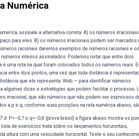
ta Numérica
mérica, assinale a alternativa correta: A) os números irracionai
paço para eles. B) os números irracionais podem ser marcados 
números racionais daremos exemplos de números racionais e o
s números inteiros assinalados: Podemos notar que entre dois
a é uma reta na qual foram colocados todos os números reais. 
cia entre dois pontos, uma vez que toda distância é representa
istância que ele representa. Web — para identificar números
to a algumas dicas e estratégias que podem facilitar o processo.
ero irracional, que são números que não podem ser expressos d
os a p e q, conforme suas posições na reta numérica abaixo, sã
 d. P=−0,7 e q=−0,6 (prova brasil) a figura abaixo mostra os po
ista de exercícios trata sobre os lançamentos horizontais,
a altura com uma velocidade horizontal. Teste o seu conhecim