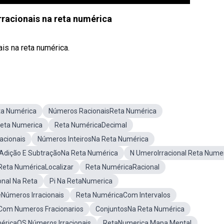
racionais na reta numérica
is na reta numérica.
a Numérica
Números RacionaisReta Numérica
eta Numerica
Reta NuméricaDecimal
acionais
Números InteirosNa Reta Numérica
Adição E SubtraçãoNa Reta Numérica
N UmeroIrracional Reta Nume
Reta NuméricaLocalizar
Reta NuméricaRacional
onal Na Reta
Pi Na RetaNumerica
Números Irracionais
Reta NuméricaCom Intervalos
Com Numeros Fracionarios
ConjuntosNa Reta Numérica
éricaOS Números Irracionais
RetaNumerica Mapa Mental