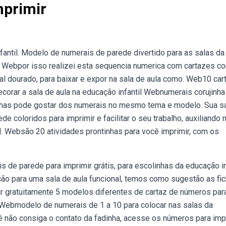
mprimir
antil. Modelo de numerais de parede divertido para as salas da
. Webpor isso realizei esta sequencia numerica com cartazes c
ial dourado, para baixar e expor na sala de aula como. Web10 ca
corar a sala de aula na educação infantil Webnumerais corujinha
jinhas pode gostar dos numerais no mesmo tema e modelo. Sua sa
e coloridos para imprimir e facilitar o seu trabalho, auxiliando 
l. Websão 20 atividades prontinhas para você imprimir, com os
s de parede para imprimir grátis, para escolinhas da educação in
ão para uma sala de aula funcional, temos como sugestão as fi
r gratuitamente 5 modelos diferentes de cartaz de números par
 Webmodelo de numerais de 1 a 10 para colocar nas salas da
ê não consiga o contato da fadinha, acesse os números para imp