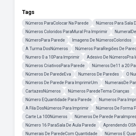
Tags
Números ParaColocar Na Parede
Números Para Sala 
Números Coloridos ParaMural Pra Imprimir
NumeralDe
NúmeroPara Parede
Imagens De NúmerosColoridos
A Turma DosNúmeros
Números ParaRegiões De Pare
Numero 0 a 10Para Imprimir
Adesivo De NúmerosPra I
Números CriativosPara Parede
Números De11 a 20 Par
Números De ParedeEva
Numeros De Paredes
O Nu
Números De Parede Para ImprimirUm
NumeraisDe Par
CartazesNúmeros
Números ParedeTema Crianças
Número EQuantidade Para Parede
Numeros Para Impr
A Fila DosNúmeros Para Imprimir
Números De Forma P
Carte La 100Números
Números De Parede ParaImpre
Número 16 ParaSala De Aula Parede
Aprendendo OSN
Numerais De ParedeCom Quantidade
Números E Quan