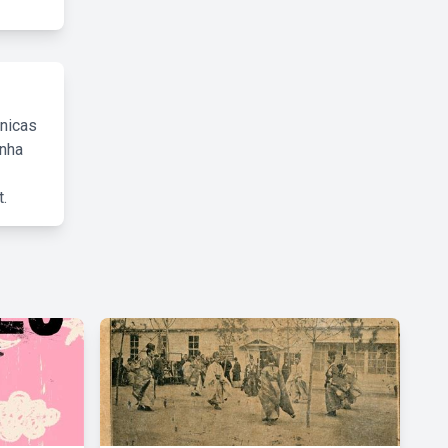
cnicas
inha
.