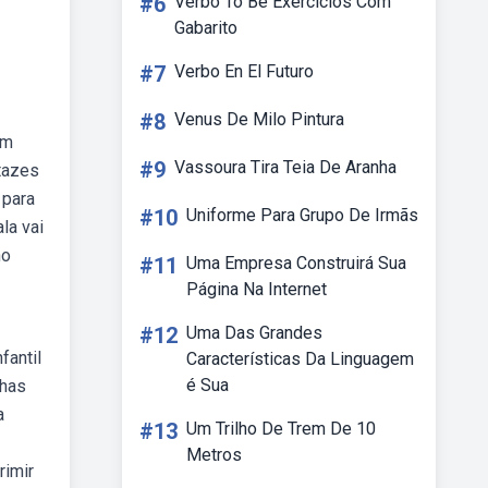
#6
Verbo To Be Exercícios Com
Gabarito
#7
Verbo En El Futuro
#8
Venus De Milo Pintura
om
#9
Vassoura Tira Teia De Aranha
rtazes
 para
#10
Uniforme Para Grupo De Irmãs
la vai
no
#11
Uma Empresa Construirá Sua
Página Na Internet
#12
Uma Das Grandes
fantil
Características Da Linguagem
é Sua
chas
a
#13
Um Trilho De Trem De 10
Metros
rimir