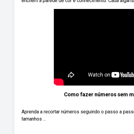
enchem a parede de cor e conhecimento. Cada algaris
Como fazer números sem mo
Aprenda a recortar números seguindo o passo a pass
tamanhos ...