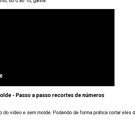
mo, do 0 ao 10, ganha.
lde - Passo a passo recortes de números
o do vídeo e sem molde. Podendo de forma prática cortar eles 