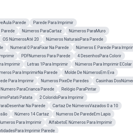
DeAula Parede
Parede Para Imprimir
 Parede
Números ParaCartaz
Números ParaMuro
OS NúmerosAté 20
Números NaturaisPara Parede
de
Numeral 0 ParaFixar Na Parede
Números E Parede Para Impri
mprimir
PDFNumeros Para Parede
4 DesenhosPara Colorir
a Imprimir
Letras 1Para Imprimir
Números Para Imprimir EColar
meros Para ImprimirNa Parede
Molde De NúmerosEm Eva
ede Para Imprimir
Numeros PixeDe Paredes
Casinhas DosNúme
Numero ParaCrianca Parede
Relógio ParaPintar
imirPatati Patata
2 ColoridoPara Imprimir
araDesenhar Na Parede
Cartaz De NúmerosVazados 0 a 10
ssão
Número 14 Cartaz
Numeros De ParedeEm Lapis
umeros Para Imprimir
AlfabetoE Números Para Imprimir
tidadesPara Imprimir Parede