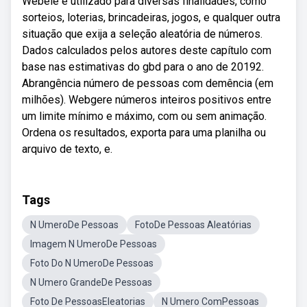
Webele é utilizado para diversas finalidades, como
sorteios, loterias, brincadeiras, jogos, e qualquer outra
situação que exija a seleção aleatória de números.
Dados calculados pelos autores deste capítulo com
base nas estimativas do gbd para o ano de 20192.
Abrangência número de pessoas com demência (em
milhões). Webgere números inteiros positivos entre
um limite mínimo e máximo, com ou sem animação.
Ordena os resultados, exporta para uma planilha ou
arquivo de texto, e.
Tags
N UmeroDe Pessoas
FotoDe Pessoas Aleatórias
Imagem N UmeroDe Pessoas
Foto Do N UmeroDe Pessoas
N Umero GrandeDe Pessoas
Foto De PessoasEleatorias
N Umero ComPessoas