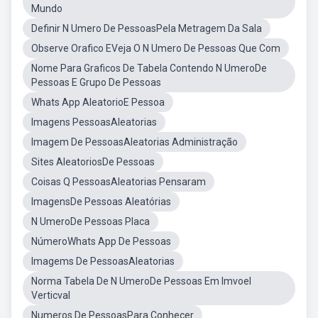
Mundo
Definir N Umero De PessoasPela Metragem Da Sala
Observe Orafico EVeja O N Umero De Pessoas Que Com
Nome Para Graficos De Tabela Contendo N UmeroDe
Pessoas E Grupo De Pessoas
Whats App AleatorioE Pessoa
Imagens PessoasAleatorias
Imagem De PessoasAleatorias Administração
Sites AleatoriosDe Pessoas
Coisas Q PessoasAleatorias Pensaram
ImagensDe Pessoas Aleatórias
N UmeroDe Pessoas Placa
NúmeroWhats App De Pessoas
Imagems De PessoasAleatorias
Norma Tabela De N UmeroDe Pessoas Em Imvoel
Verticval
Numeros De PessoasPara Conhecer