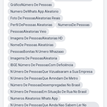
GráficoNúmero De Pessoas
Numero DeWhats App Aleatorio
Foto De PessoasAleatorias Reais
Perfil DePeossas Aleatorias
NumerosDe Pessoas
PessoasAleatorias Veio
Imagens De PessoasAleatorias HD
NomeDe Pessoas Aleatórias
PessoasBonitas N Umero Whazaao
Imagems De PessoasAleatoria
IBGE Número De PessoasCom Deficiência
N Umero De PessoasQue Vizualisaram a Sua Empresa
N Umero De PessoasQue Amndam De Metro
Número De PessoasDesempregadas No Brasil
N Umero De PessoasEm Situação De Rua No Brasil
Numeros Aleatorios Whats App
N Umero De PessoasQue Ainda Nao Sabem Ler No