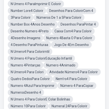
N Umero 4 ParaImprimir E Colorir
Number Lore4 Colorir
Desenhos Para ColorirCom 4
3Para Colorir
Números De 1 a 5Para Colorir
Number Box 4Anos Desenho
Desenhos ParaPintar 4
Desenho Numero 4Preto
Caixa Com4 Para Colorir
4Desenho Imagens
Numero 4Basta O Para Colorir
4 Desenho ParaPinturaa
Jogo De 4Em Desenho
N Umero4 Para Colorirntil
N Umero 4 Para ColorirEducação Infantil
Numero 4Pintarças
Numero 4Animado
N Umero4 Para Colori
Atividade Número4 Para Colorir
Quatro DedosPara Colorir
Nem'ro4 Para Colorir
Numero 4Azul Para Imprimir
Número 4 ParaCopiar
NumerosDesenho 4
N Umero 4 Para ColorirE Colar Bolinhas
Número 10Para Colorir
Numeral 24Para Colorir