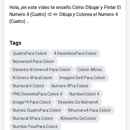
Hola, ¡en este video te enseño Cómo Dibujar y Pintar El
Numero 4 (Cuatro) 🎨 ✏️ Dibuja y Colorea el Numero 4
(Cuatro) ...
Tags
QuatroPara Colorir
4 DesenhosPara Colorir
Números4 Para Colorir
Desenho N Umero4 Para Colorir
Colorir 4Anos
N Umero 4ParaColorir
Imagem De4 Para Colorir
Numeral 4 Colorir
Numero 4Pra Colorir
PNG DesenhoPara Colorir 4
NumberColorir 4
Imageº4 Para Colorir
Desenho Do Número4
Numeo QuatroPara Colorir
Mnumero4 Para Colorir
Numeral 5Para Colorir
4Desenho DeColorir
Number FourPara Colorir