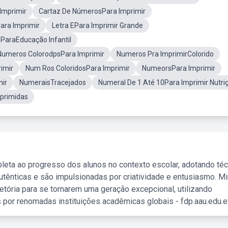
Imprimir
Cartaz De NúmerosPara Imprimir
ara Imprimir
Letra EPara Imprimir Grande
ParaEducação Infantil
Numeros ColorodpsPara Imprimir
Numeros Pra ImprimirColorido
imir
Num Ros ColoridosPara Imprimir
NumeorsPara Imprimir
ir
NumeraisTracejados
Numeral De 1 Até 10Para Imprimir Nutri
primidas
leta ao progresso dos alunos no contexto escolar, adotando té
tênticas e são impulsionadas por criatividade e entusiasmo. M
etória para se tornarem uma geração excepcional, utilizando
 por renomadas instituições acadêmicas globais - fdp.aau.edu.et