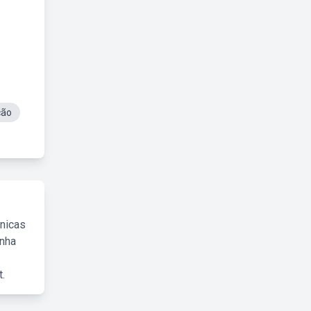
ção
cnicas
inha
.