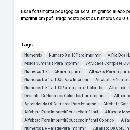
Essa ferramenta pedagógica será um grande aliado pa
imprimir em pdf. Trago neste post os números de 0 a 20
Tags
Numerais
Numero 0 a 10Para Imprimir
A Fila Dos 
MoldeNumerais Para Imprimir
Atividade Complete OS
Números 1 2 3 4 5Para Imprimir
Alfabeto Para Impri
Números De 1 a 1000Para Imprimir
Alfabeto E Número
Números De 1 a 100Para Imprimir Colorido
Atividades
Desenho DeNumeros Coloridos Para Imprimir
Alfabeto
Aprendendo OSNumeros Para Imprimir
Alfabeto Color
Alfabeto Para ImprimirEducação Infantil
Alfabeto Móve
Alfabeto Para ImprimirEducaçao Infantil Colorido
Alfa
Números De ParedePara Imprimir
Alfabeto Da Corujin