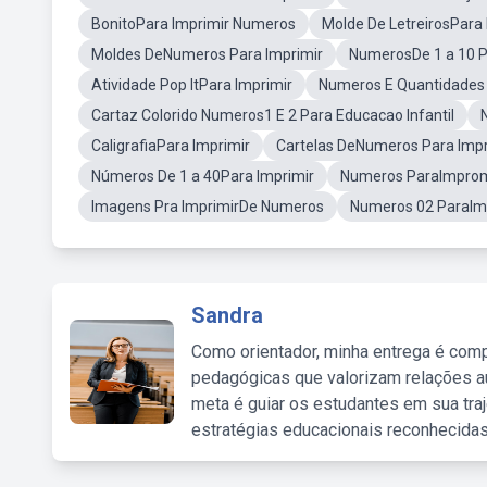
BonitoPara Imprimir Numeros
Molde De LetreirosPara 
Moldes DeNumeros Para Imprimir
NumerosDe 1 a 10 P
Atividade Pop ItPara Imprimir
Numeros E Quantidades 
Cartaz Colorido Numeros1 E 2 Para Educacao Infantil
CaligrafiaPara Imprimir
Cartelas DeNumeros Para Impr
Números De 1 a 40Para Imprimir
Numeros ParaImprom
Imagens Pra ImprimirDe Numeros
Numeros 02 ParaIm
Sandra
Como orientador, minha entrega é comp
pedagógicas que valorizam relações au
meta é guiar os estudantes em sua traj
estratégias educacionais reconhecidas