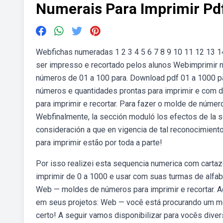
Numerais Para Imprimir Pd
Webfichas numeradas 1 2 3 4 5 6 7 8 9 10 11 12 13 1
ser impresso e recortado pelos alunos Webimprimir n
números de 01 a 100 para. Download pdf 01 a 1000 p
números e quantidades prontas para imprimir e com d
para imprimir e recortar. Para fazer o molde de núme
Webfinalmente, la sección moduló los efectos de la se
consideración a que en vigencia de tal reconocimiento
para imprimir estão por toda a parte!
Por isso realizei esta sequencia numerica com cart
imprimir de 0 a 1000 e usar com suas turmas de alfab
Web — moldes de números para imprimir e recortar. A
em seus projetos: Web — você está procurando um mo
certo! A seguir vamos disponibilizar para vocês div