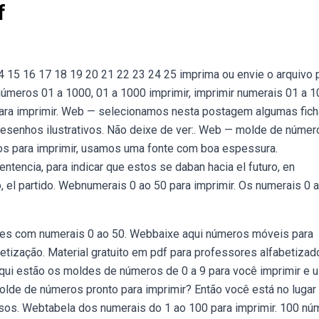
f
4 15 16 17 18 19 20 21 22 23 24 25 imprima ou envie o arquivo 
úmeros 01 a 1000, 01 a 1000 imprimir, imprimir numerais 01 a 1
ara imprimir. Web — selecionamos nesta postagem algumas fic
esenhos ilustrativos. Não deixe de ver:. Web — molde de númer
ros para imprimir, usamos uma fonte com boa espessura.
ntencia, para indicar que estos se daban hacia el futuro, en
, el partido. Webnumerais 0 ao 50 para imprimir. Os numerais 0 
azes com numerais 0 ao 50. Webbaixe aqui números móveis para
etização. Material gratuito em pdf para professores alfabetizad
qui estão os moldes de números de 0 a 9 para você imprimir e u
lde de números pronto para imprimir? Então você está no lugar
ersos. Webtabela dos numerais do 1 ao 100 para imprimir. 100 n