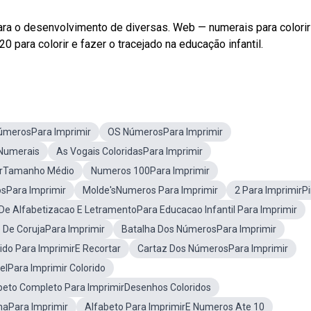
ra o desenvolvimento de diversas. Web — numerais para colorir
 para colorir e fazer o tracejado na educação infantil.
NúmerosPara Imprimir
OS NúmerosPara Imprimir
Numerais
As Vogais ColoridasPara Imprimir
mirTamanho Médio
Numeros 100Para Imprimir
sPara Imprimir
Molde'sNumeros Para Imprimir
2 Para ImprimirP
 De Alfabetizacao E LetramentoPara Educacao Infantil Para Imprimir
 De CorujaPara Imprimir
Batalha Dos NúmerosPara Imprimir
ido Para ImprimirE Recortar
Cartaz Dos NúmerosPara Imprimir
lPara Imprimir Colorido
beto Completo Para ImprimirDesenhos Coloridos
haPara Imprimir
Alfabeto Para ImprimirE Numeros Ate 10