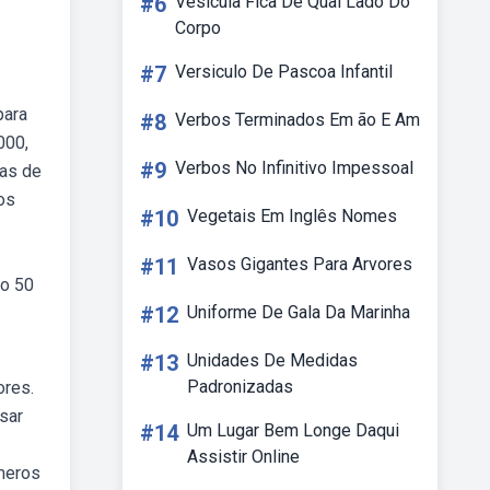
#6
Vesicula Fica De Qual Lado Do
Corpo
#7
Versiculo De Pascoa Infantil
para
#8
Verbos Terminados Em ão E Am
000,
#9
Verbos No Infinitivo Impessoal
has de
os
#10
Vegetais Em Inglês Nomes
#11
Vasos Gigantes Para Arvores
ao 50
#12
Uniforme De Gala Da Marinha
#13
Unidades De Medidas
Padronizadas
ores.
sar
#14
Um Lugar Bem Longe Daqui
Assistir Online
úmeros