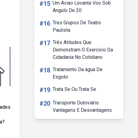
#15
Um Aviao Levanta Voo Sob
Angulo De 20
#16
Tres Grupos De Teatro
Paulista
#17
Três Atitudes Que
Demonstram O Exercício Da
Cidadania No Cotidiano
#18
Tratamento Da água De
Esgoto
#19
Trata Se Ou Trata Se
#20
Transporte Dutoviário
dades
Vantagens E Desvantagens
la?