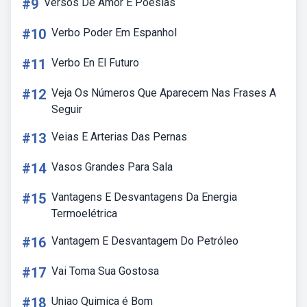
#9
Versos De Amor E Poesias
#10
Verbo Poder Em Espanhol
#11
Verbo En El Futuro
#12
Veja Os Números Que Aparecem Nas Frases A
Seguir
#13
Veias E Arterias Das Pernas
#14
Vasos Grandes Para Sala
#15
Vantagens E Desvantagens Da Energia
Termoelétrica
#16
Vantagem E Desvantagem Do Petróleo
#17
Vai Toma Sua Gostosa
#18
Uniao Quimica é Bom