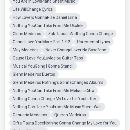
You Are in LovePiano Sheet Music
Life WillChange Çyrics
How Love Is GonnaRise Daniel Lima
Nothing YouCan Take From Me Ukulele
Glenn Medeiros
Zak TabudloNothing Gonna Change
Gonna Love YouMore Part 1 E 2
Paremental Lyrics
May Medeiros
Never ChangeLover No Saxofone
Cause I Love YouLuvleelou Guitar Tabs
Musical YouGoing I Gonna Stand I
Glenn Medeiros Duetos
Glenn Medeiros Nothing's GonnaChanged Albums
Nothing YouCan Take From Me Melodic Cifra
Nothing Gonna Change My Love for YouLetter
Nothing Can Take YouFrom Me Music Sheet Wes
Genuario Medeiros
Queren Medeiros
Cifra Flauta DoceNothing Gonna Change My Love for You