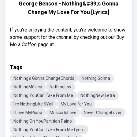
George Benson - Nothing&#39;s Gonna
Change My Love For You [Lyrics]
If you're enjoying the content, you're welcome to show
some support for the channel by checking out our Buy
Me a Coffee page at ...
Tags
Nothing's Gonna ChangeChords
Nothing Gonna
NothingMúsica
NothingLov
Nothing YouCan Take From Me
NothingNew Letra
I'm NothingLike 6Yall
My Love for You
I Love MyPiano
Música IsLove
Never ChangeLover
Nothing On YouPartition Paino
Nothing YouCan Take From Me Lyrics