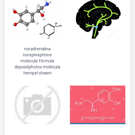
noradrenalina
norepinephrine
molecule fórmula
depositphotos molécula
hempel shawn