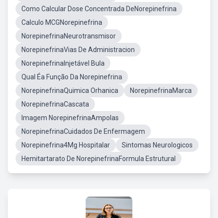
Como Calcular Dose Concentrada DeNorepinefrina
Calculo MCGNorepinefrina
NorepinefrinaNeurotransmisor
NorepinefrinaVias De Administracion
NorepinefrinaInjetável Bula
Qual Éa Função Da Norepinefrina
NorepinefrinaQuimica Orhanica
NorepinefrinaMarca
NorepinefrinaCascata
Imagem NorepinefrinaAmpolas
NorepinefrinaCuidados De Enfermagem
Norepinefrina4Mg Hospitalar
Sintomas Neurologicos
Hemitartarato De NorepinefrinaFormula Estrutural