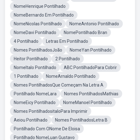
NomeHenrique Pontilhado
NomeBernardo Em Pontilhado
NomeNicolas Pontilhado
NomeAntonio Pontilhado
NomeDavi Pontilhado
NomePontilhado Bran
4 Pontilhado
Letras Em Pontilhado
Nomes PontilhadosJoão
NomeYan Pontilhado
Heitor Pontilhado
2 Pontilhado
NomeItalo Pontilhado
ABC PontilhadoPara Cobrir
1 Pontilhado
NomeArnaldo Pontilhado
Nomes PontilhadosQue Começam Na Letra A
Pontilhado NomeLara
Nomes PontilhadosMathias
NomeEicy Pontilhado
NomeManoel Pontilhado
Nomes PontilhadositaloPara Imprimir
Aeiou Pontilhado
Nomes PontilhadosLetra B
Pontilhado Com ONome De Eloisa
Pontilhado NomeLuan Gustavo