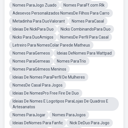
Nomes ParaJogo Zuado
Nomes ParaFf.com Rlk
Adesevos Personalizados NomesDe Filhos Para Carro
Metadinha Para DuoValorant
Nomes ParaCasal
Ideias De NickPara Duo
Nicks CombinandoPara Duo
Nicks Para DuoAmigos
NomesDe Perfil Para Casal
Letreiro Para NomesColar Parede Matheus
Nomes ParaGemeos
Ideias DeNomes Para Wattpad
Nomes ParaGemeas
Nomes ParaTrio
Nomes ParaGêmeos Meninos
Ideias De Nomes ParaPerfil De Mulheres
NomesDe Casal Para Jogos
Ideias De NomesPro Free Fire De Duo
Ideias De Nomes E Logotipos ParaLojas De Quadros E
Artesanatos
Nomes ParaJogar
Nomes ParaJogos
Ideias DeNomes Para Fanfic
Nick DeDuo Para Jogo