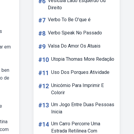
#6
Vesícula Lado Esquerdo Ou
Direito
#7
Verbo To Be O'que é
s
#8
Verbo Speak No Passado
#9
Valsa Do Amor Os Atuais
ar em
#10
Utopia Thomas More Redação
u ben
#11
Uso Dos Porques Atividade
lo de
#12
Unicórnio Para Imprimir E
Colorir
#13
Um Jogo Entre Duas Pessoas
e
Inicia
tina
#14
Um Carro Percorre Uma
bcom
Estrada Retilinea Com