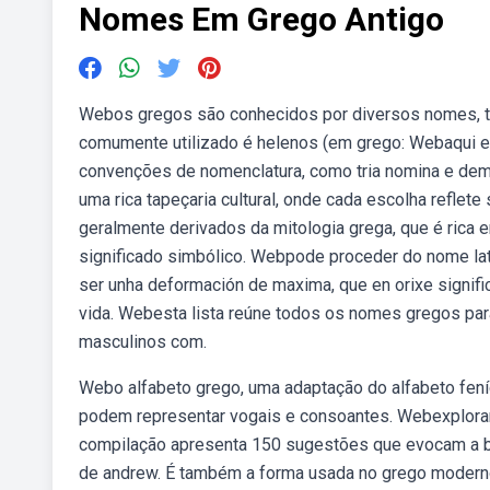
Nomes Em Grego Antigo
Webos gregos são conhecidos por diversos nomes, ta
comumente utilizado é helenos (em grego: Webaqui 
convenções de nomenclatura, como tria nomina e de
uma rica tapeçaria cultural, onde cada escolha refle
geralmente derivados da mitologia grega, que é rica
significado simbólico. Webpode proceder do nome latino
ser unha deformación de maxima, que en orixe significa
vida. Webesta lista reúne todos os nomes gregos pa
masculinos com.
Webo alfabeto grego, uma adaptação do alfabeto feníc
podem representar vogais e consoantes. Webexploran
compilação apresenta 150 sugestões que evocam a bel
de andrew. É também a forma usada no grego moderno