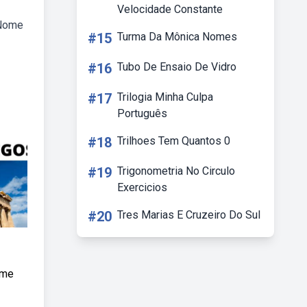
Velocidade Constante
 Nome
#15
Turma Da Mônica Nomes
#16
Tubo De Ensaio De Vidro
#17
Trilogia Minha Culpa
Português
#18
Trilhoes Tem Quantos 0
#19
Trigonometria No Circulo
Exercicios
#20
Tres Marias E Cruzeiro Do Sul
ome