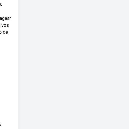
s
nagear
sivos
o de
o