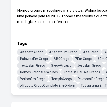
Nomes gregos masculinos mais vistos. Webna busca 
uma jornada para reunir 120 nomes masculinos que tr
mitologia e na cultura, oferecem.
Tags
AlfabetoAntigo
AlfabetoEm Grego
AlfaGrego
A
PalavrasEm Grego
ABCGrego
7Em Grego
6Em G
TextosEm Grego
GregoArcaico
JesusEm Grego
Nomes GregosFemininos
NomeDe Deuses Gregos
VerbosEm Grego
TemploGrego
Palavras DoGrego 
Alfabeto GregoCompleto Em Ordem
Tetragrama EmT