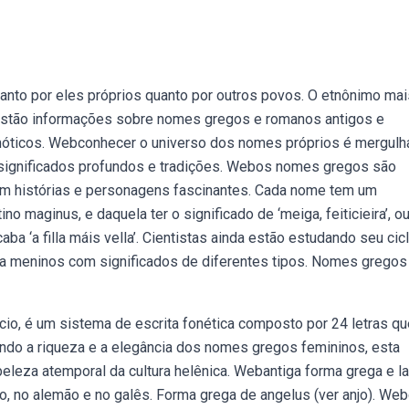
nto por eles próprios quanto por outros povos. O etnônimo mai
estão informações sobre nomes gregos e romanos antigos e
móticos. Webconhecer o universo dos nomes próprios é mergulh
te significados profundos e tradições. Webos nomes gregos são
 em histórias e personagens fascinantes. Cada nome tem um
 maginus, e daquela ter o significado de ‘meiga, feiticieira’, o
ba ‘a filla máis vella’. Cientistas ainda estão estudando seu cic
ra meninos com significados de diferentes tipos. Nomes gregos
io, é um sistema de escrita fonética composto por 24 letras qu
do a riqueza e a elegância dos nomes gregos femininos, esta
eza atemporal da cultura helênica. Webantiga forma grega e la
, no alemão e no galês. Forma grega de angelus (ver anjo). We