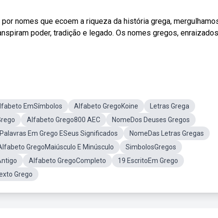
por nomes que ecoem a riqueza da história grega, mergulhamo
anspiram poder, tradição e legado. Os nomes gregos, enraizados
lfabeto EmSímbolos
Alfabeto GregoKoine
Letras Grega
rego
Alfabeto Grego800 AEC
NomeDos Deuses Gregos
Palavras Em Grego ESeus Significados
NomeDas Letras Gregas
Alfabeto GregoMaiúsculo E Minúsculo
SimbolosGregos
Antigo
Alfabeto GregoCompleto
19 EscritoEm Grego
exto Grego