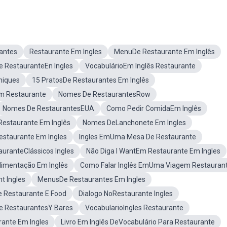
antes
Restaurante Em Ingles
MenuDe Restaurante Em Inglês
 RestauranteEn Ingles
VocabulárioEm Inglês Restaurante
hiques
15 PratosDe Restaurantes Em Inglês
m Restaurante
Nomes De RestaurantesRow
Nomes De RestaurantesEUA
Como Pedir ComidaEm Inglês
Restaurante Em Inglês
Nomes DeLanchonete Em Ingles
estaurante Em Ingles
Ingles EmUma Mesa De Restaurante
auranteClássicos Ingles
Não Diga I WantEm Restaurante Em Ingles
limentação Em Inglês
Como Falar Inglês EmUma Viagem Restauran
t Ingles
MenusDe Restaurantes Em Ingles
e Restaurante E Food
Dialogo NoRestaurante Ingles
 RestaurantesY Bares
VocabularioIngles Restaurante
rante Em Ingles
Livro Em Inglês DeVocabulário Para Restaurante