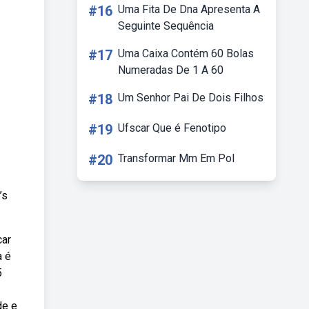
#16
Uma Fita De Dna Apresenta A
Seguinte Sequência
#17
Uma Caixa Contém 60 Bolas
Numeradas De 1 A 60
#18
Um Senhor Pai De Dois Filhos
#19
Ufscar Que é Fenotipo
#20
Transformar Mm Em Pol
’s
car
a é
5
de e