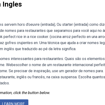
 Ingles
es servem hors d’oeuvre (entrada); Ou starter (entrada) como di
 de nomes para restaurantes que separamos para você aqui no á
perfect rice in a rice cooker. (cocina arroz perfecto en una arroc
haz gofres crujientes en. Uma técnica que ajuda a criar nomes leg
 inglês que traduzido ao pé da letra significa.
 nomes interessantes para restaurantes. Quais são os elementos
e. Webescolher o nome de um restaurante internacional perfei
nome. Se precisar de inspiração, use um gerador de nomes para.
aurante, inglês ou francês, na caixa suspensa. Escolha quanto
tados.
mation, click the button below.
LEARN MORE