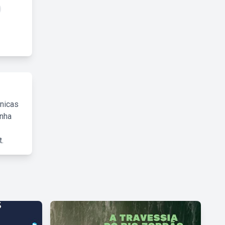
cnicas
inha
.