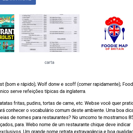
carta
t (bom e rápido); Wolf donw e scoff (comer rapidamente); Food
ico serve refeições típicas da inglaterra.
tatas fritas, pudins, tortas de carne, etc. Webse você quer prati
sará conhecer o vocabulário comum deste ambiente. Uma boa dic
 ideias de nomes para restaurantes? No umcomo te mostramos 8
açados, para. Webo nome de um restaurante chique deve indicar
xclusivos. Um grande nome retrata extravagância e boa qualida