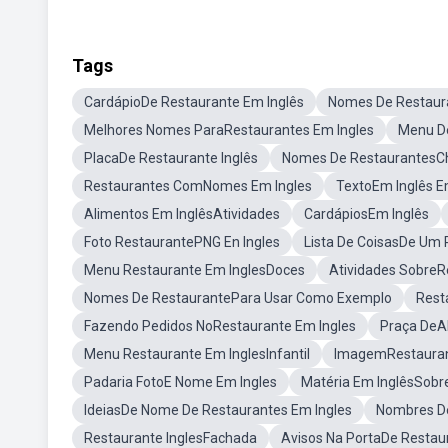
Tags
CardápioDe Restaurante Em Inglês
Nomes De Restaur
Melhores Nomes ParaRestaurantes Em Ingles
Menu De
PlacaDe Restaurante Inglês
Nomes De RestaurantesC
Restaurantes ComNomes Em Ingles
TextoEm Inglês E
Alimentos Em InglêsAtividades
CardápiosEm Inglês
Foto RestaurantePNG En Ingles
Lista De CoisasDe Um 
Menu Restaurante Em InglesDoces
Atividades SobreR
Nomes De RestaurantePara Usar Como Exemplo
Rest
Fazendo Pedidos NoRestaurante Em Ingles
Praça DeA
Menu Restaurante Em InglesInfantil
ImagemRestauran
Padaria FotoE Nome Em Ingles
Matéria Em InglêsSobr
IdeiasDe Nome De Restaurantes Em Ingles
Nombres De
Restaurante InglesFachada
Avisos Na PortaDe Restau