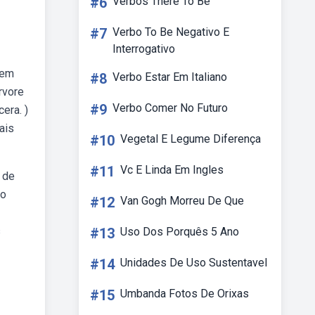
#6
Verbos There To Be
#7
Verbo To Be Negativo E
Interrogativo
zem
#8
Verbo Estar Em Italiano
rvore
#9
Verbo Comer No Futuro
era. )
ais
#10
Vegetal E Legume Diferença
#11
Vc E Linda Em Ingles
 de
to
#12
Van Gogh Morreu De Que
s
#13
Uso Dos Porquês 5 Ano
#14
Unidades De Uso Sustentavel
#15
Umbanda Fotos De Orixas