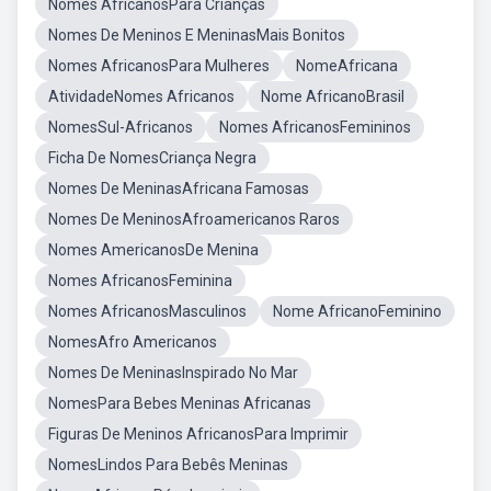
Nomes AfricanosPara Crianças
Nomes De Meninos E MeninasMais Bonitos
Nomes AfricanosPara Mulheres
NomeAfricana
AtividadeNomes Africanos
Nome AfricanoBrasil
NomesSul-Africanos
Nomes AfricanosFemininos
Ficha De NomesCriança Negra
Nomes De MeninasAfricana Famosas
Nomes De MeninosAfroamericanos Raros
Nomes AmericanosDe Menina
Nomes AfricanosFeminina
Nomes AfricanosMasculinos
Nome AfricanoFeminino
NomesAfro Americanos
Nomes De MeninasInspirado No Mar
NomesPara Bebes Meninas Africanas
Figuras De Meninos AfricanosPara Imprimir
NomesLindos Para Bebês Meninas