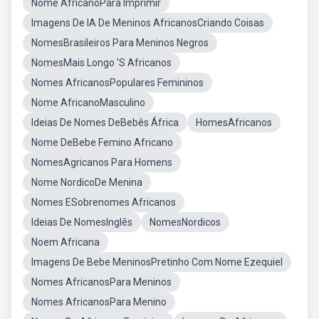
Nome AfricanoPára Imprimir
Imagens De IA De Meninos AfricanosCriando Coisas
NomesBrasileiros Para Meninos Negros
NomesMais Longo 'S Africanos
Nomes AfricanosPopulares Femininos
Nome AfricanoMasculino
Ideias De Nomes DeBebês África
HomesAfricanos
Nome DeBebe Femino Africano
NomesAgricanos Para Homens
Nome NordicoDe Menina
Nomes ESobrenomes Africanos
Ideias De NomesInglês
NomesNordicos
Noem Africana
Imagens De Bebe MeninosPretinho Com Nome Ezequiel
Nomes AfricanosPara Meninos
Nomes AfricanosPara Menino