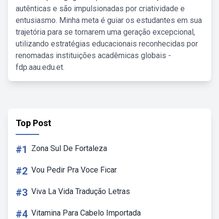
autênticas e são impulsionadas por criatividade e
entusiasmo. Minha meta é guiar os estudantes em sua
trajetória para se tornarem uma geração excepcional,
utilizando estratégias educacionais reconhecidas por
renomadas instituições acadêmicas globais -
fdp.aau.edu.et.
Top Post
#1
Zona Sul De Fortaleza
#2
Vou Pedir Pra Voce Ficar
#3
Viva La Vida Tradução Letras
#4
Vitamina Para Cabelo Importada