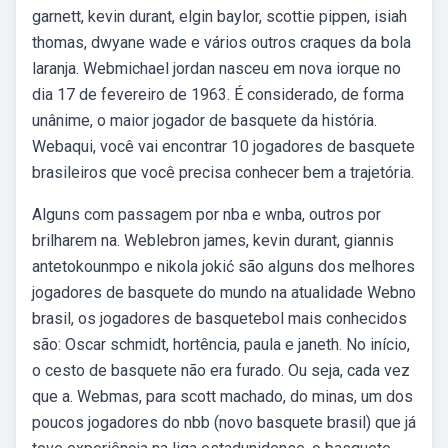
garnett, kevin durant, elgin baylor, scottie pippen, isiah
thomas, dwyane wade e vários outros craques da bola
laranja. Webmichael jordan nasceu em nova iorque no
dia 17 de fevereiro de 1963. É considerado, de forma
unânime, o maior jogador de basquete da história.
Webaqui, você vai encontrar 10 jogadores de basquete
brasileiros que você precisa conhecer bem a trajetória.
Alguns com passagem por nba e wnba, outros por
brilharem na. Weblebron james, kevin durant, giannis
antetokounmpo e nikola jokić são alguns dos melhores
jogadores de basquete do mundo na atualidade Webno
brasil, os jogadores de basquetebol mais conhecidos
são: Oscar schmidt, hortência, paula e janeth. No início,
o cesto de basquete não era furado. Ou seja, cada vez
que a. Webmas, para scott machado, do minas, um dos
poucos jogadores do nbb (novo basquete brasil) que já