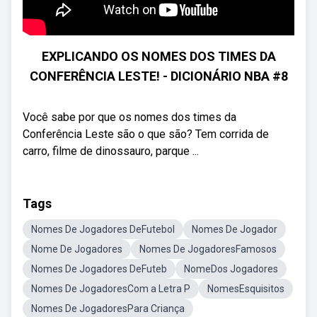
EXPLICANDO OS NOMES DOS TIMES DA
CONFERÊNCIA LESTE! - DICIONÁRIO NBA #8
Você sabe por que os nomes dos times da
Conferência Leste são o que são? Tem corrida de
carro, filme de dinossauro, parque ...
Tags
Nomes De Jogadores DeFutebol
Nomes De Jogador
Nome De Jogadores
Nomes De JogadoresFamosos
Nomes De Jogadores DeFuteb
NomeDos Jogadores
Nomes De JogadoresCom a Letra P
NomesEsquisitos
Nomes De JogadoresPara Criança