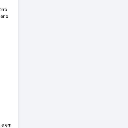
orro
er o
s e em