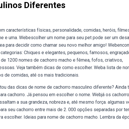
linos Diferentes
aracterísticas físicas, personalidade, comidas, heróis, filme
me e uma. Webescolher um nome para seu pet pode ser um desaf
mea para decidir como chamar seu novo melhor amigo! Webencon
categorias: Chiques e elegantes, pequenos, famosos, engraçad
de 1200 nomes de cachorro macho e fêmea, fofos, criativos,
pessoas. Veja também dicas de como escolher. Weba lista de n
 de comidas, até os mais tradicionais.
tou das dicas de nome de cachorro masculino diferente? Ainda 
para cachorro. Já pensou em escolher o nome. Webjá os cachorr
ssaltam a sua grandeza, nobreza e, até mesmo força. algumas 
para seu cachorro entre mais de 2. 000 opções separadas por te
para escolher. Ideias para nome de cachorro macho. Lembra da ép