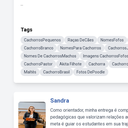
...
Tags
CachorrosPequenos
Raças DeCães
NomesFofos
CachorroBranco
NomesPara Cachorros
Cachorros
Nomes De CachorrosMachos
Imagens CachorrosFofo
CachorroPastor
Akita Filhote
Cachorra
Cachorr
Maltês
CachorroBrasil
Fotos DePoodle
Sandra
Como orientador, minha entrega é comp
pedagógicas que valorizam relações au
meta é guiar os estudantes em sua traj