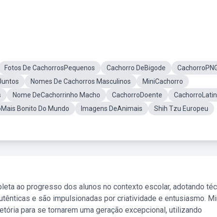
Fotos De CachorrosPequenos
Cachorro DeBigode
CachorroPN
Juntos
Nomes De Cachorros Masculinos
MiniCachorro
s
Nome DeCachorrinho Macho
CachorroDoente
CachorroLati
oMais Bonito Do Mundo
Imagens DeAnimais
Shih Tzu Europeu
leta ao progresso dos alunos no contexto escolar, adotando té
tênticas e são impulsionadas por criatividade e entusiasmo. M
etória para se tornarem uma geração excepcional, utilizando