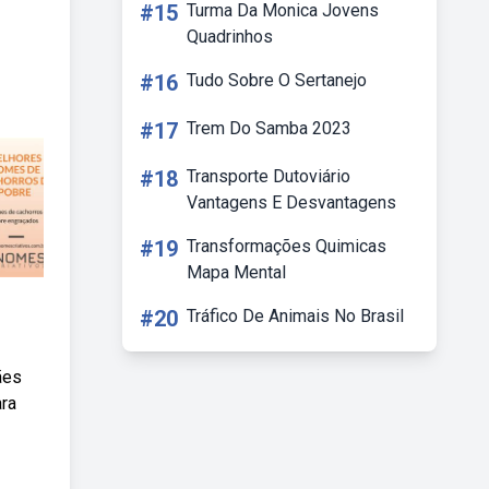
#15
Turma Da Monica Jovens
Quadrinhos
#16
Tudo Sobre O Sertanejo
#17
Trem Do Samba 2023
#18
Transporte Dutoviário
Vantagens E Desvantagens
#19
Transformações Quimicas
Mapa Mental
#20
Tráfico De Animais No Brasil
ães
ara