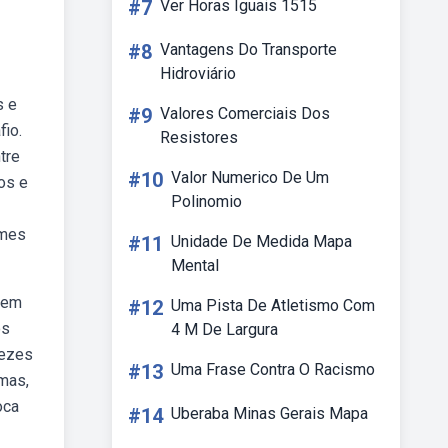
#7
Ver Horas Iguais 1515
#8
Vantagens Do Transporte
Hidroviário
s e
#9
Valores Comerciais Dos
io.
Resistores
tre
#10
Valor Numerico De Um
os e
Polinomio
omes
#11
Unidade De Medida Mapa
Mental
tem
#12
Uma Pista De Atletismo Com
os
4 M De Largura
vezes
#13
Uma Frase Contra O Racismo
mas,
oca
#14
Uberaba Minas Gerais Mapa