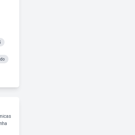
G
ndo
cnicas
inha