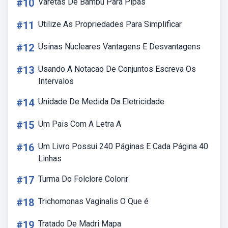
#10
Varetas De Bambu Para Pipas
#11
Utilize As Propriedades Para Simplificar
#12
Usinas Nucleares Vantagens E Desvantagens
#13
Usando A Notacao De Conjuntos Escreva Os
Intervalos
#14
Unidade De Medida Da Eletricidade
#15
Um Pais Com A Letra A
#16
Um Livro Possui 240 Páginas E Cada Página 40
Linhas
#17
Turma Do Folclore Colorir
#18
Trichomonas Vaginalis O Que é
#19
Tratado De Madri Mapa