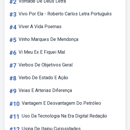
#2
Vontade De Deus Letra
#3
Vivo Por Ela - Roberto Carlos Letra Português
#4
Viver A Vida Poemas
#5
Vinho Marques De Mendonça
#6
Vi Meu Ex E Fiquei Mal
#7
Verbos De Objetivos Geral
#8
Verbo De Estado E Ação
#9
Veias E Arterias Diferença
#10
Vantagem E Desvantagem Do Petróleo
#11
Uso Da Tecnologia Na Era Digital Redação
#12
Usina De Itaipu Curiosidades