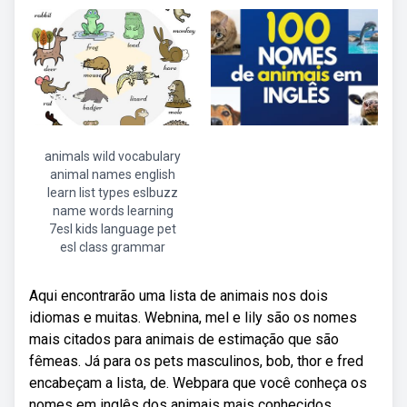
animals wild vocabulary
animal names english
learn list types eslbuzz
name words learning
7esl kids language pet
esl class grammar
Aqui encontrarão uma lista de animais nos dois
idiomas e muitas. Webnina, mel e lily são os nomes
mais citados para animais de estimação que são
fêmeas. Já para os pets masculinos, bob, thor e fred
encabeçam a lista, de. Webpara que você conheça os
nomes em inglês dos animais mais conhecidos,