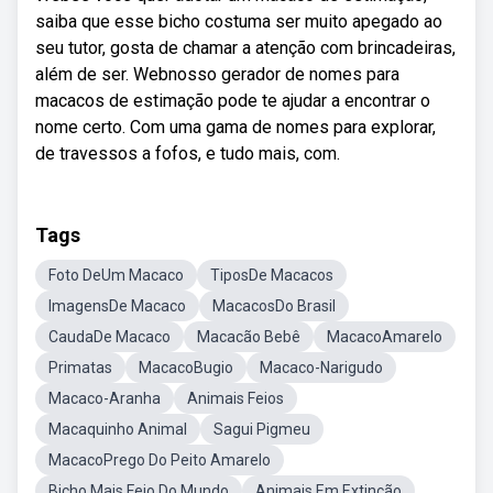
saiba que esse bicho costuma ser muito apegado ao
seu tutor, gosta de chamar a atenção com brincadeiras,
além de ser. Webnosso gerador de nomes para
macacos de estimação pode te ajudar a encontrar o
nome certo. Com uma gama de nomes para explorar,
de travessos a fofos, e tudo mais, com.
Tags
Foto DeUm Macaco
TiposDe Macacos
ImagensDe Macaco
MacacosDo Brasil
CaudaDe Macaco
Macacão Bebê
MacacoAmarelo
Primatas
MacacoBugio
Macaco-Narigudo
Macaco-Aranha
Animais Feios
Macaquinho Animal
Sagui Pigmeu
MacacoPrego Do Peito Amarelo
Bicho Mais Feio Do Mundo
Animais Em Extinção