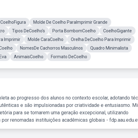
CoelhoFigura
Molde De Coelho ParaImprimir Grande
tro
Tipos DeCoelho's
Porta BombomCoelho
CoelhoGigante
a Imprimir
Molde CaraCoelho
Orelha DeCoelho Para Imprimir
Coelho
NomesDe Cachorros Masculinos
Quadro Minimalista
 Eva
AnimaisCoelho
Formato DeCoelho
leta ao progresso dos alunos no contexto escolar, adotando té
tênticas e são impulsionadas por criatividade e entusiasmo. M
etória para se tornarem uma geração excepcional, utilizando
 por renomadas instituições acadêmicas globais - fdp.aau.edu.et