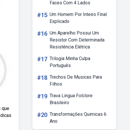
Faces Com 4 Lados
u
#15
Um Homem Por Inteiro Final
Explicado
#16
Um Aparelho Possui Um
Resistor Com Determinada
Resistência Elétrica
#17
Trilogia Minha Culpa
Português
#18
Trechos De Musicas Para
Filhos
#19
Trava Lingua Folclore
Brasileiro
s que
#20
Transformações Quimicas 6
 dicas
Ano