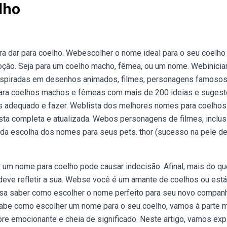
lho
ra dar para coelho. Webescolher o nome ideal para o seu coelho
adoção. Seja para um coelho macho, fêmea, ou um nome. Webinici
nspiradas em desenhos animados, filmes, personagens famosos
para coelhos machos e fêmeas com mais de 200 ideias e sugest
 adequado e fazer. Weblista dos melhores nomes para coelhos
ta completa e atualizada. Webos personagens de filmes, inclus
a da escolha dos nomes para seus pets. thor (sucesso na pele d
um nome para coelho pode causar indecisão. Afinal, mais do q
 deve refletir a sua. Webse você é um amante de coelhos ou está
isa saber como escolher o nome perfeito para seu novo companh
sabe como escolher um nome para o seu coelho, vamos à parte 
e emocionante e cheia de significado. Neste artigo, vamos exp