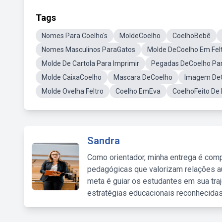
Tags
Nomes Para Coelho's
MoldeCoelho
CoelhoBebê
Nomes Masculinos ParaGatos
Molde DeCoelho Em Fel
Molde De Cartola Para Imprimir
Pegadas DeCoelho Par
Molde CaixaCoelho
Mascara DeCoelho
Imagem De
Molde Ovelha Feltro
Coelho EmEva
CoelhoFeito De
Sandra
Como orientador, minha entrega é comp
pedagógicas que valorizam relações au
meta é guiar os estudantes em sua traj
estratégias educacionais reconhecidas