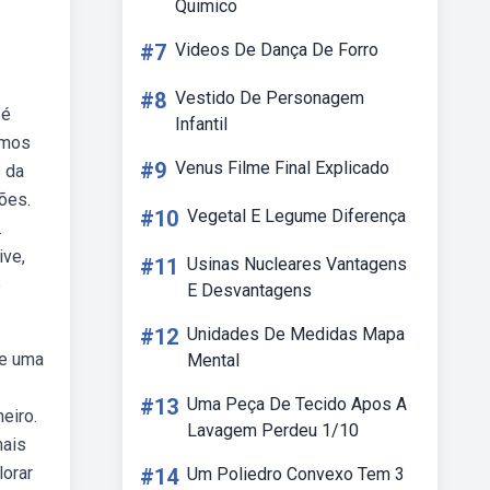
Quimico
#7
Videos De Dança De Forro
#8
Vestido De Personagem
 é
Infantil
amos
#9
Venus Filme Final Explicado
 da
ões.
#10
Vegetal E Legume Diferença
.
ive,
#11
Usinas Nucleares Vantagens
e
E Desvantagens
#12
Unidades De Medidas Mapa
ue uma
Mental
#13
Uma Peça De Tecido Apos A
eiro.
Lavagem Perdeu 1/10
mais
lorar
#14
Um Poliedro Convexo Tem 3