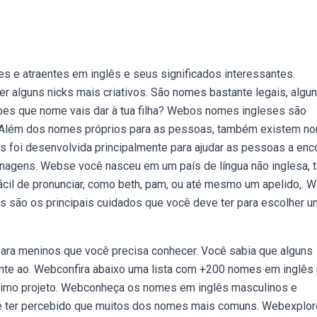
e atraentes em inglês e seus significados interessantes.
r alguns nicks mais criativos. São nomes bastante legais, algu
bes que nome vais dar à tua filha? Webos nomes ingleses são
 Além dos nomes próprios para as pessoas, também existem n
 foi desenvolvida principalmente para ajudar as pessoas a enco
onagens. Webse você nasceu em um país de língua não inglesa, 
ácil de pronunciar, como beth, pam, ou até mesmo um apelido,. 
s são os principais cuidados que você deve ter para escolher u
ara meninos que você precisa conhecer. Você sabia que alguns
e ao. Webconfira abaixo uma lista com +200 nomes em inglês 
óximo projeto. Webconheça os nomes em inglês masculinos e
ve ter percebido que muitos dos nomes mais comuns. Webexplor