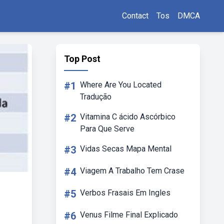
Contact
Tos
DMCA
Top Post
#1
Where Are You Located
Tradução
#2
Vitamina C ácido Ascórbico
Para Que Serve
#3
Vidas Secas Mapa Mental
#4
Viagem A Trabalho Tem Crase
#5
Verbos Frasais Em Ingles
#6
Venus Filme Final Explicado