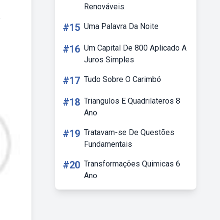
Renováveis.
é
#15
Uma Palavra Da Noite
#16
Um Capital De 800 Aplicado A
Juros Simples
#17
Tudo Sobre O Carimbó
#18
Triangulos E Quadrilateros 8
Ano
#19
Tratavam-se De Questões
Fundamentais
#20
Transformações Quimicas 6
Ano