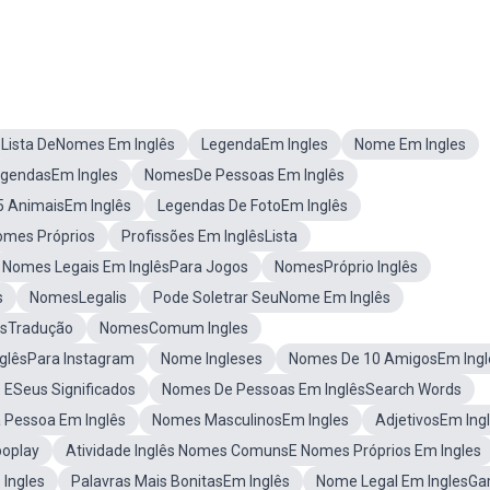
Lista DeNomes Em Inglês
LegendaEm Ingles
Nome Em Ingles
gendasEm Ingles
NomesDe Pessoas Em Inglês
5 AnimaisEm Inglês
Legendas De FotoEm Inglês
omes Próprios
Profissões Em InglêsLista
Nomes Legais Em InglêsPara Jogos
NomesPróprio Inglês
s
NomesLegalis
Pode Soletrar SeuNome Em Inglês
êsTradução
NomesComum Ingles
glêsPara Instagram
Nome Ingleses
Nomes De 10 AmigosEm Ingl
ESeus Significados
Nomes De Pessoas Em InglêsSearch Words
 Pessoa Em Inglês
Nomes MasculinosEm Ingles
AdjetivosEm Ing
boplay
Atividade Inglês Nomes ComunsE Nomes Próprios Em Ingles
 Ingles
Palavras Mais BonitasEm Inglês
Nome Legal Em InglesG