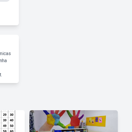
cnicas
inha
.