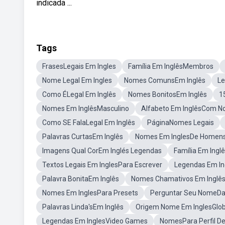
indicada ...
Tags
FrasesLegais Em Ingles
Família Em InglêsMembros
Nome Legal Em Ingles
Nomes ComunsEm Inglês
Le
Como ÉLegal Em Inglês
Nomes BonitosEm Inglês
1
Nomes Em InglêsMasculino
Alfabeto Em InglêsCom N
Como SE FalaLegal Em Inglês
PáginaNomes Legais
Palavras CurtasEm Inglês
Nomes Em InglesDe Homen
Imagens Qual CorEm Inglés Legendas
Família Em Ingl
Textos Legais Em InglesPara Escrever
Legendas Em In
Palavra BonitaEm Inglês
Nomes Chamativos Em Inglês 
Nomes Em InglesPara Presets
Perguntar Seu NomeDa
Palavras Linda'sEm Inglês
Origem Nome Em InglesGlo
Legendas Em InglesVideo Games
NomesPara Perfil De