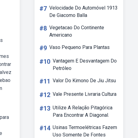
#7
Velocidade Do Automóvel 1913
De Giacomo Balla
#8
Vegetacao Do Continente
Americano
ns
#9
Vaso Pequeno Para Plantas
omes
#10
Vantagem E Desvantagem Do
ntrar
Petróleo
talvez
Webao
#11
Valor Do Kimono De Jiu Jitsu
m
#12
Vale Presente Livraria Cultura
#13
Utilize A Relação Pitagórica
Para Encontrar A Diagonal.
para
#14
Usinas Termoelétricas Fazem
e
Uso Somente De Fontes