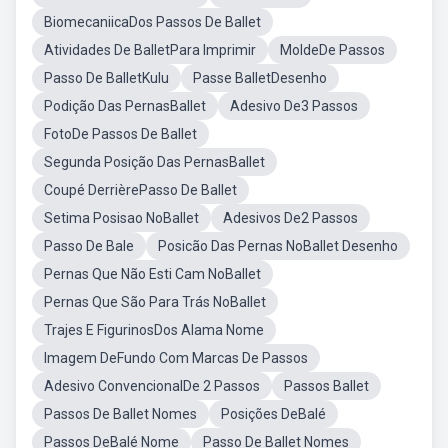
BiomecaniicaDos Passos De Ballet
Atividades De BalletPara Imprimir
MoldeDe Passos
Passo De BalletKulu
Passe BalletDesenho
Podição Das PernasBallet
Adesivo De3 Passos
FotoDe Passos De Ballet
Segunda Posição Das PernasBallet
Coupé DerrièrePasso De Ballet
Setima Posisao NoBallet
Adesivos De2 Passos
Passo De Bale
Posicão Das Pernas NoBallet Desenho
Pernas Que Não Esti Cam NoBallet
Pernas Que São Para Trás NoBallet
Trajes E FigurinosDos Alama Nome
Imagem DeFundo Com Marcas De Passos
Adesivo ConvencionalDe 2 Passos
Passos Ballet
Passos De Ballet Nomes
Posições DeBalé
Passos DeBalé Nome
Passo De Ballet Nomes