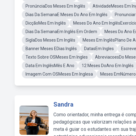
PronúnciaDos Meses Em Inglês
AtividadeMeses Em In
Dias Da SemanaE Meses Do Ano Em Inglês
Pronuncia
DicçãoMes Em Inglês
Meses Do Ano Em InglêsExercíci
Dias Da SemanaEm Inglês Em Ordem
Meses Do Ano E
SiglaDos Meses Em Inglês
Meses Em InglêsPlano De A
Banner Meses EDias Inglês
DatasEm Ingles
Escreve
Texto Sobre OSMeses Em Ingles
AbreviacoesDo Meses
Data Em InglêsMês E Ano
12 Meses DoAno Em Inglês
Imagem Com OSMeses Em Inglesa
Meses EmNúmero
Sandra
Como orientador, minha entrega é comp
pedagógicas que valorizam relações au
meta é guiar os estudantes em sua traj