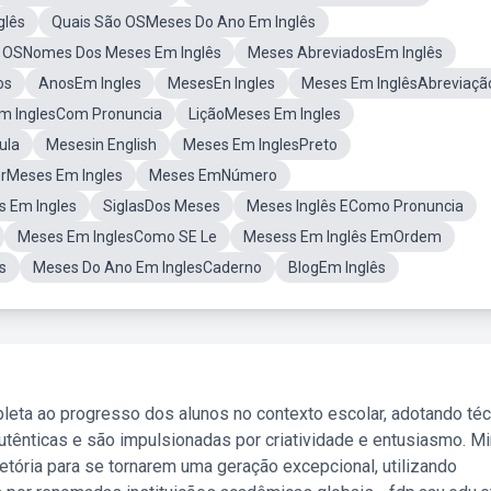
glês
Quais São OSMeses Do Ano Em Inglês
r OSNomes Dos Meses Em Inglês
Meses AbreviadosEm Inglês
os
AnosEm Ingles
MesesEn Ingles
Meses Em InglêsAbreviaçã
m InglesCom Pronuncia
LiçãoMeses Em Ingles
ula
Mesesin English
Meses Em InglesPreto
rMeses Em Ingles
Meses EmNúmero
 Em Ingles
SiglasDos Meses
Meses Inglês EComo Pronuncia
Meses Em InglesComo SE Le
Mesess Em Inglês EmOrdem
s
Meses Do Ano Em InglesCaderno
BlogEm Inglês
leta ao progresso dos alunos no contexto escolar, adotando té
tênticas e são impulsionadas por criatividade e entusiasmo. M
etória para se tornarem uma geração excepcional, utilizando