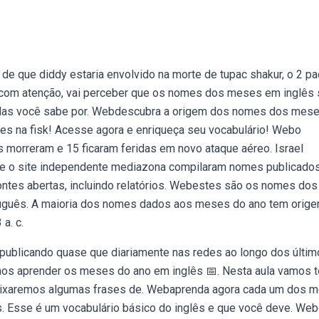
e que diddy estaria envolvido na morte de tupac shakur, o 2 pa
lhar com atenção, vai perceber que os nomes dos meses em inglês
 Mas você sabe por. Webdescubra a origem dos nomes dos mes
les na fisk! Acesse agora e enriqueça seu vocabulário! Webo
 morreram e 15 ficaram feridas em novo ataque aéreo. Israel
e o site independente mediazona compilaram nomes publicado
fontes abertas, incluindo relatórios. Webestes são os nomes dos
uguês. A maioria dos nomes dados aos meses do ano tem orig
a. c.
publicando quase que diariamente nas redes ao longo dos últi
os aprender os meses do ano em inglês 📅. Nesta aula vamos t
eixaremos algumas frases de. Webaprenda agora cada um dos 
s. Esse é um vocabulário básico do inglês e que você deve. We