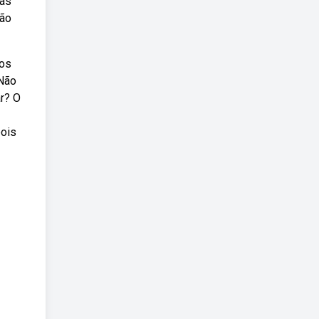
das
são
nos
 Não
r? O
pois