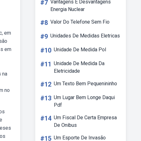
#7
Vantagens E Desvantagens
Energia Nuclear
#8
Valor Do Telefone Sem Fio
c, em
#9
Unidades De Medidas Eletricas
 são
es em
#10
Unidade De Medida Pol
#11
Unidade De Medida Da
Eletricidade
s na
#12
Um Texto Bem Pequenininho
em no
#13
Um Lugar Bem Longe Daqui
Pdf
mos
#14
Um Fiscal De Certa Empresa
e
De Onibus
meses
bos
#15
Um Esporte De Invasão