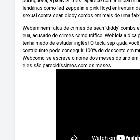
portuguesa, a palavra “mês” aparece com a inicial min
lendárias como led zeppelin e pink floyd enfrentam
sexual contra sean diddy combs em mais de uma faixa
Webeminem falou de crimes de sean ‘diddy’ combs em
eua, acusado de crimes como tráfico. Webleia a dica
tenha medo de estudar inglês! O tecla sap ajuda voc
contribuinte pode conseguir 100% de desconto em mult
Webcomo se escreve o nome dos meses do ano em ingl
eles são parecidíssimos com os meses.