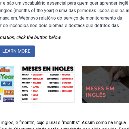
 e são um vocabulário essencial para quem quer aprender inglê
glês (months of the year) é uma das primeiras lições que os a
mana em. Webnovo relatório do serviço de monitoramento da
 de incêndios nos dois biomas e destaca que detritos das.
mation, click the button below.
LEARN MORE
glês, é “month”, cujo plural é “months”. Assim como na língua