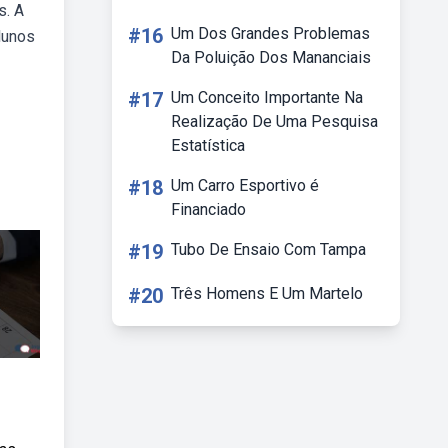
s. A
#16
Um Dos Grandes Problemas
lunos
Da Poluição Dos Mananciais
#17
Um Conceito Importante Na
Realização De Uma Pesquisa
Estatística
#18
Um Carro Esportivo é
Financiado
#19
Tubo De Ensaio Com Tampa
#20
Três Homens E Um Martelo