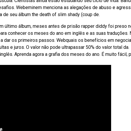
úscula. Cientistas ainda estão estudando seu ciclo de vida. Ban
 desafios. Webeminem menciona as alegações de abuso e agres
 de seu álbum the death of slim shady (coup de.
 último álbum, meses antes de prisão rapper diddy foi preso 
 para conhecer os meses do ano em inglês e as suas traduções.
ê a dar os primeiros passos. Webquais os benefícios em negocia
as e juros. O valor não pode ultrapassar 50% do valor total da.
ês. Aprenda agora a grafia dos meses do ano. É muito fácil, 