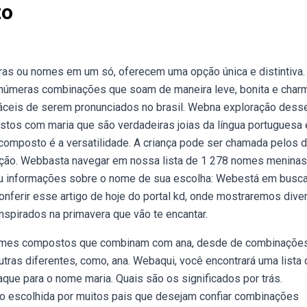
to
 ou nomes em um só, oferecem uma opção única e distintiva.
inúmeras combinações que soam de maneira leve, bonita e char
 fáceis de serem pronunciados no brasil. Webna exploração dess
tos com maria que são verdadeiras joias da língua portuguesa 
omposto é a versatilidade. A criança pode ser chamada pelos d
ção. Webbasta navegar em nossa lista de 1 278 nomes meninas
u informações sobre o nome de sua escolha: Webestá em busc
ferir esse artigo de hoje do portal kd, onde mostraremos dive
spirados na primavera que vão te encantar.
omes compostos que combinam com ana, desde de combinaçõe
 outras diferentes, como, ana. Webaqui, você encontrará uma lista
e para o nome maria. Quais são os significados por trás.
 escolhida por muitos pais que desejam confiar combinações