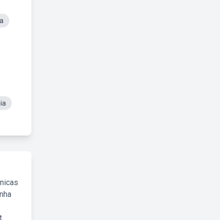
a
ia
cnicas
inha
.