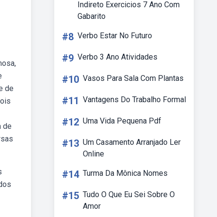
Indireto Exercicios 7 Ano Com
Gabarito
#8
Verbo Estar No Futuro
#9
Verbo 3 Ano Atividades
mosa,
e
#10
Vasos Para Sala Com Plantas
e de
#11
Vantagens Do Trabalho Formal
ois
#12
Uma Vida Pequena Pdf
a de
rsas
#13
Um Casamento Arranjado Ler
Online
s
#14
Turma Da Mônica Nomes
 dos
#15
Tudo O Que Eu Sei Sobre O
Amor