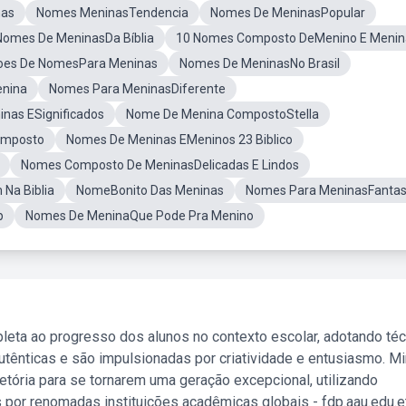
nas
Nomes MeninasTendencia
Nomes De MeninasPopular
Nomes De MeninasDa Bíblia
10 Nomes Composto DeMenino E Menin
oes De NomesPara Meninas
Nomes De MeninasNo Brasil
enina
Nomes Para MeninasDiferente
nas ESignificados
Nome De Menina CompostoStella
omposto
Nomes De Meninas EMeninos 23 Biblico
Nomes Composto De MeninasDelicadas E Lindos
Na Biblia
NomeBonito Das Meninas
Nomes Para MeninasFantas
p
Nomes De MeninaQue Pode Pra Menino
leta ao progresso dos alunos no contexto escolar, adotando té
tênticas e são impulsionadas por criatividade e entusiasmo. M
etória para se tornarem uma geração excepcional, utilizando
 por renomadas instituições acadêmicas globais - fdp.aau.edu.et