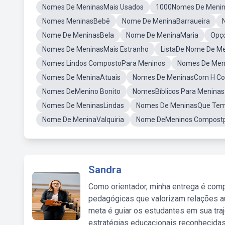
Nomes De MeninasMais Usados
1000Nomes De Meni
Nomes MeninasBebê
Nome De MeninaBarraueira
Nome De MeninasBela
Nome De MeninaMaria
Opç
Nomes De MeninasMais Estranho
ListaDe Nome De M
Nomes Lindos CompostoPara Meninos
Nomes De Meni
Nomes De MeninaAtuais
Nomes De MeninasCom H C
Nomes DeMenino Bonito
NomesBíblicos Para Meninas
Nomes De MeninasLindas
Nomes De MeninasQue Tem 
Nome De MeninaValquiria
Nome DeMeninos Compost
Sandra
Como orientador, minha entrega é comp
pedagógicas que valorizam relações au
meta é guiar os estudantes em sua traj
estratégias educacionais reconhecidas