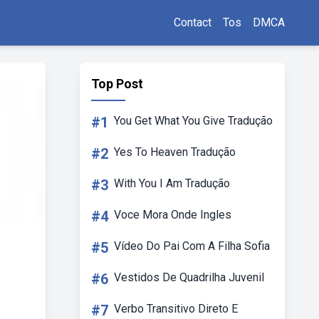
Contact
Tos
DMCA
Top Post
#1
You Get What You Give Tradução
#2
Yes To Heaven Tradução
#3
With You I Am Tradução
#4
Voce Mora Onde Ingles
#5
Vídeo Do Pai Com A Filha Sofia
#6
Vestidos De Quadrilha Juvenil
#7
Verbo Transitivo Direto E