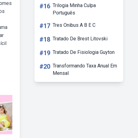
nomes
#16
Trilogia Minha Culpa
os
Português
#17
Tres Onibus A B E C
 uma
ar
#18
Tratado De Brest Litovski
cil
#19
Tratado De Fisiologia Guyton
#20
Transformando Taxa Anual Em
Mensal