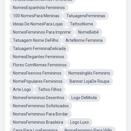
NomesEspanhóis Femininos
100 NomesPara Meninas
TatuagensFemininas
Ideias De NomesPara Lojas
TattooNome
NomesFemininos Para Imprimir
NomeBebê
Tatuagem Nome DeFilho
ArteNome Feminina
Tatuagem FemininaDelicada
NomesElegantes Femininos
Flores ComNomes Femininos
NomesFeericos Femininos
NomesInglês Feminino
NomePopulares Femininos
Banner LojaDe Roupa
Arte Logo
Tattoo Filhos
NomesFemininos Desenhos
Logo DeModa
NomesFemininos Sofisticados
NomesFemininos Para Bordar
NomesFemininos Brasileira
Logo Luxo
Capa Para LojaFeminina
NomeFeminino Para Vilãs