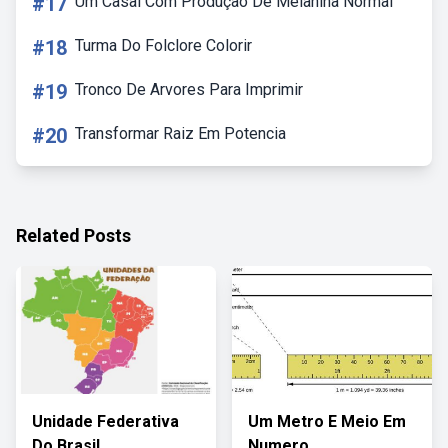
#17
Um Casal Com Produção De Melanina Normal
#18
Turma Do Folclore Colorir
#19
Tronco De Arvores Para Imprimir
#20
Transformar Raiz Em Potencia
Related Posts
Unidade Federativa
Um Metro E Meio Em
Do Brasil
Numero