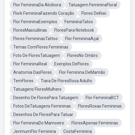
Flor FemininaDa Abóbora
Tatuagem FemininaFloral
Flork FemininaFazendo Coração
Flores DeKiwi
Flor FemininaExemplos
FemininaTatoo
FloresMascullinas
FloresPara Notebook
Flores FemininasTattoo
Flor FemininaAçaí
Temas ComFlores Femininas
Foto De FloresTatuagem
FloresNo Ombro
Flor FemininaReal
Exenplos DeFlores
Anatomia DasFlores
Flor Feminina DeMamão
TemFlores
Tiara De FloresRosa Adulto
Tatuagens FloresMulhers
Desenho De FloresPara Tatuagem
Flor FemininaBCT
Fotos DeTatuagens Femininas
FloresRosas Femininas
Desenhos De FloresPara Tatuar
Flor FemininaDo Mamoeiro
FloresApenas Femininas
JerimumFlor Feminina
CostaFeminina