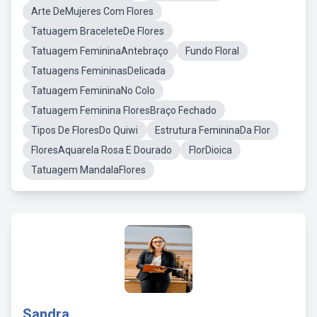
Arte DeMujeres Com Flores
Tatuagem BraceleteDe Flores
Tatuagem FemininaAntebraço
Fundo Floral
Tatuagens FemininasDelicada
Tatuagem FemininaNo Colo
Tatuagem Feminina FloresBraço Fechado
Tipos De FloresDo Quiwi
Estrutura FemininaDa Flor
FloresAquarela Rosa E Dourado
FlorDioica
Tatuagem MandalaFlores
Sandra