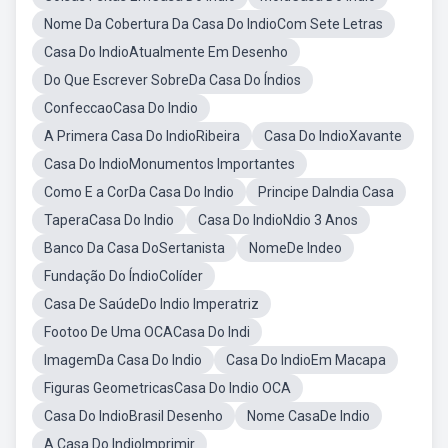
Nome Da Cobertura Da Casa Do IndioCom Sete Letras
Casa Do IndioAtualmente Em Desenho
Do Que Escrever SobreDa Casa Do Índios
ConfeccaoCasa Do Indio
A Primera Casa Do IndioRibeira
Casa Do IndioXavante
Casa Do IndioMonumentos Importantes
Como E a CorDa Casa Do Indio
Principe DaIndia Casa
TaperaCasa Do Indio
Casa Do IndioNdio 3 Anos
Banco Da Casa DoSertanista
NomeDe Indeo
Fundação Do ÍndioColíder
Casa De SaúdeDo Indio Imperatriz
Footoo De Uma OCACasa Do Indi
ImagemDa Casa Do Indio
Casa Do IndioEm Macapa
Figuras GeometricasCasa Do Indio OCA
Casa Do IndioBrasil Desenho
Nome CasaDe Indio
A Casa Do IndioImprimir