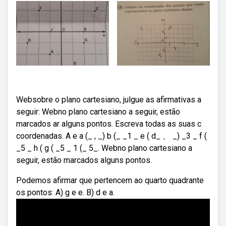
Websobre o plano cartesiano, julgue as afirmativas a
seguir: Webno plano cartesiano a seguir, estão
marcados ar alguns pontos. Escreva todas as suas c
coordenadas. A e a (_ , _) b (_ _1 _ e ( d_ 、 _) _3 _ f (
_5 _ h ( g ( _5 _ 1 (_ 5_. Webno plano cartesiano a
seguir, estão marcados alguns pontos.
Podemos afirmar que pertencem ao quarto quadrante
os pontos: A) g e e. B) d e a.