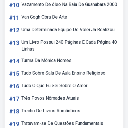
#10
Vazamento De óleo Na Baia De Guanabara 2000
#11
Van Gogh Obra De Arte
#12
Uma Determinada Equipe De Vôlei Já Realizou
#13
Um Livro Possui 240 Páginas E Cada Página 40
Linhas
#14
Turma Da Mônica Nomes
#15
Tudo Sobre Sala De Aula Ensino Religioso
#16
Tudo O Que Eu Sei Sobre O Amor
#17
Três Povos Nômades Atuais
#18
Trecho De Livros Românticos
#19
Tratavam-se De Questões Fundamentais