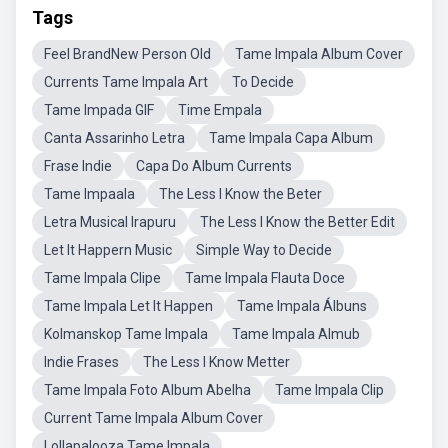
Tags
Feel BrandNew Person Old
Tame Impala Album Cover
Currents Tame Impala Art
To Decide
Tame Impada GIF
Time Empala
Canta Assarinho Letra
Tame Impala Capa Album
Frase Indie
Capa Do Album Currents
Tame Impaala
The Less I Know the Beter
Letra Musical Irapuru
The Less I Know the Better Edit
Let It Happern Music
Simple Way to Decide
Tame Impala Clipe
Tame Impala Flauta Doce
Tame Impala Let It Happen
Tame Impala Álbuns
Kolmanskop Tame Impala
Tame Impala Almub
Indie Frases
The Less I Know Metter
Tame Impala Foto Album Abelha
Tame Impala Clip
Current Tame Impala Album Cover
Lollapalooza Tame Impala