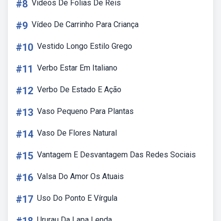
#8
Videos De Folias De Reis
#9
Vídeo De Carrinho Para Criança
#10
Vestido Longo Estilo Grego
#11
Verbo Estar Em Italiano
#12
Verbo De Estado E Ação
#13
Vaso Pequeno Para Plantas
#14
Vaso De Flores Natural
#15
Vantagem E Desvantagem Das Redes Sociais
#16
Valsa Do Amor Os Atuais
#17
Uso Do Ponto E Vírgula
Ururau Da Lapa Lenda