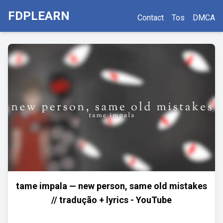
FDPLEARN
Contact
Tos
DMCA
tame impala — new person, same old mistakes
// tradução + lyrics - YouTube