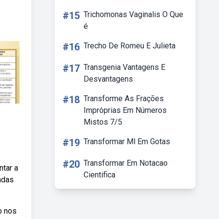
#15
Trichomonas Vaginalis O Que
é
#16
Trecho De Romeu E Julieta
#17
Transgenia Vantagens E
Desvantagens
#18
Transforme As Frações
Impróprias Em Números
Mistos 7/5
#19
Transformar Ml Em Gotas
#20
Transformar Em Notacao
ntar a
Cientifica
adas
o nos