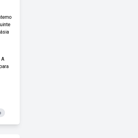
iatemo
uinte
ásia
 A
para
o