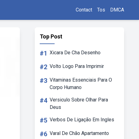
Contact
Tos
DMCA
Top Post
#1
Xicara De Cha Desenho
#2
Volto Logo Para Imprimir
#3
Vitaminas Essenciais Para O
Corpo Humano
#4
Versiculo Sobre Olhar Para
Deus
#5
Verbos De Ligação Em Ingles
#6
Varal De Chão Apartamento