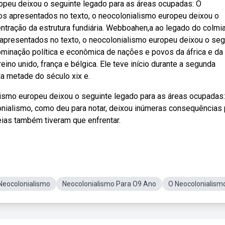
opeu deixou o seguinte legado para as áreas ocupadas: O
os apresentados no texto, o neocolonialismo europeu deixou o
ntração da estrutura fundiária. Webboahen,a ao legado do colm
 apresentados no texto, o neocolonialismo europeu deixou o seg
inação política e econômica de nações e povos da áfrica e da 
eino unido, frança e bélgica. Ele teve início durante a segunda
da metade do século xix e.
ismo europeu deixou o seguinte legado para as áreas ocupadas:
onialismo, como deu para notar, deixou inúmeras consequências 
eias também tiveram que enfrentar.
Neocolonialismo
Neocolonialismo Para O9 Ano
O Neocolonialism