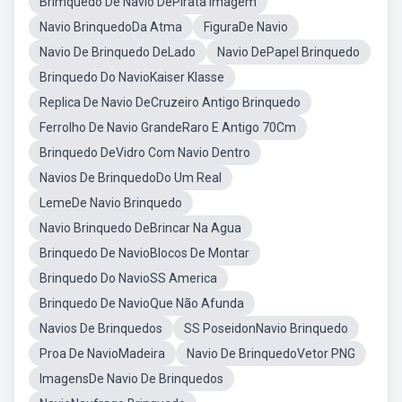
Brimquedo De Navio DePirata Imagem
Navio BrinquedoDa Atma
FiguraDe Navio
Navio De Brinquedo DeLado
Navio DePapel Brinquedo
Brinquedo Do NavioKaiser Klasse
Replica De Navio DeCruzeiro Antigo Brinquedo
Ferrolho De Navio GrandeRaro E Antigo 70Cm
Brinquedo DeVidro Com Navio Dentro
Navios De BrinquedoDo Um Real
LemeDe Navio Brinquedo
Navio Brinquedo DeBrincar Na Agua
Brinquedo De NavioBlocos De Montar
Brinquedo Do NavioSS America
Brinquedo De NavioQue Não Afunda
Navios De Brinquedos
SS PoseidonNavio Brinquedo
Proa De NavioMadeira
Navio De BrinquedoVetor PNG
ImagensDe Navio De Brinquedos