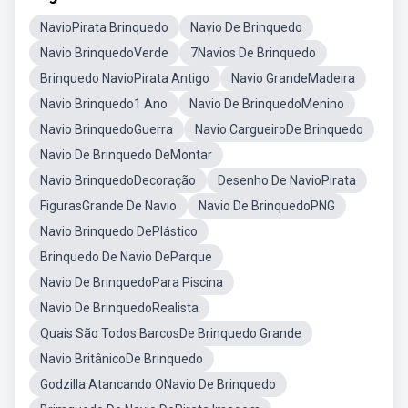
NavioPirata Brinquedo
Navio De Brinquedo
Navio BrinquedoVerde
7Navios De Brinquedo
Brinquedo NavioPirata Antigo
Navio GrandeMadeira
Navio Brinquedo1 Ano
Navio De BrinquedoMenino
Navio BrinquedoGuerra
Navio CargueiroDe Brinquedo
Navio De Brinquedo DeMontar
Navio BrinquedoDecoração
Desenho De NavioPirata
FigurasGrande De Navio
Navio De BrinquedoPNG
Navio Brinquedo DePlástico
Brinquedo De Navio DeParque
Navio De BrinquedoPara Piscina
Navio De BrinquedoRealista
Quais São Todos BarcosDe Brinquedo Grande
Navio BritânicoDe Brinquedo
Godzilla Atancando ONavio De Brinquedo