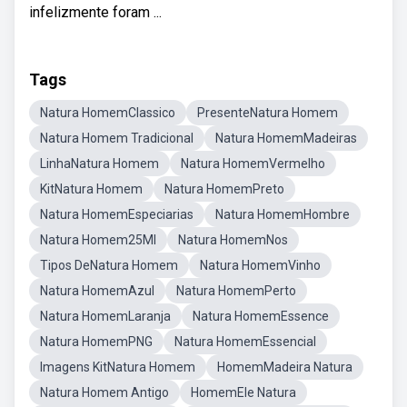
infelizmente foram ...
Tags
Natura HomemClassico
PresenteNatura Homem
Natura Homem Tradicional
Natura HomemMadeiras
LinhaNatura Homem
Natura HomemVermelho
KitNatura Homem
Natura HomemPreto
Natura HomemEspeciarias
Natura HomemHombre
Natura Homem25Ml
Natura HomemNos
Tipos DeNatura Homem
Natura HomemVinho
Natura HomemAzul
Natura HomemPerto
Natura HomemLaranja
Natura HomemEssence
Natura HomemPNG
Natura HomemEssencial
Imagens KitNatura Homem
HomemMadeira Natura
Natura Homem Antigo
HomemEle Natura