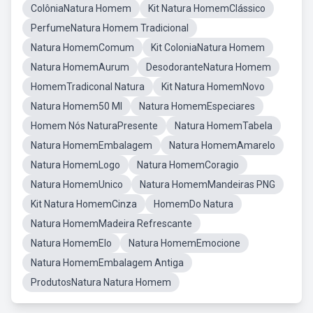
ColôniaNatura Homem
Kit Natura HomemClássico
PerfumeNatura Homem Tradicional
Natura HomemComum
Kit ColoniaNatura Homem
Natura HomemAurum
DesodoranteNatura Homem
HomemTradiconal Natura
Kit Natura HomemNovo
Natura Homem50 Ml
Natura HomemEspeciares
Homem Nós NaturaPresente
Natura HomemTabela
Natura HomemEmbalagem
Natura HomemAmarelo
Natura HomemLogo
Natura HomemCoragio
Natura HomemUnico
Natura HomemMandeiras PNG
Kit Natura HomemCinza
HomemDo Natura
Natura HomemMadeira Refrescante
Natura HomemElo
Natura HomemEmocione
Natura HomemEmbalagem Antiga
ProdutosNatura Natura Homem