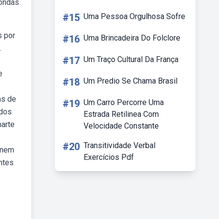
sondas
#15
Uma Pessoa Orgulhosa Sofre
s por
#16
Uma Brincadeira Do Folclore
.
#17
Um Traço Cultural Da França
e
#18
Um Predio Se Chama Brasil
as de
#19
Um Carro Percorre Uma
 dos
Estrada Retilinea Com
marte
Velocidade Constante
#20
Transitividade Verbal
enem
Exercícios Pdf
ntes