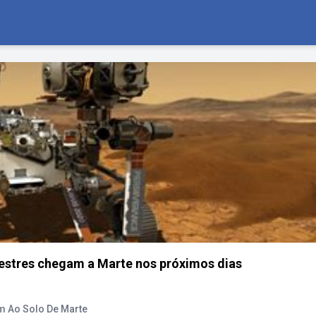
restres chegam a Marte nos próximos dias
m Ao Solo De Marte