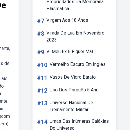
Propriedades Da Membrana
De
Plasmática
#7
Virgem Aos 18 Anos
#8
Virada De Lua Em Novembro
2023
arte,
#9
Vi Meu Ex E Fiquei Mal
s
as de
#10
Vermelho Escuro Em Ingles
#11
Vasos De Vidro Barato
iais
do
#12
Uso Dos Porquês 5 Ano
á
ante
#13
Universo Nacional De
ais
Treinamento Militar
ebcom
#14
Umas Das Inúmeras Galáxias
enem)
Do Universo