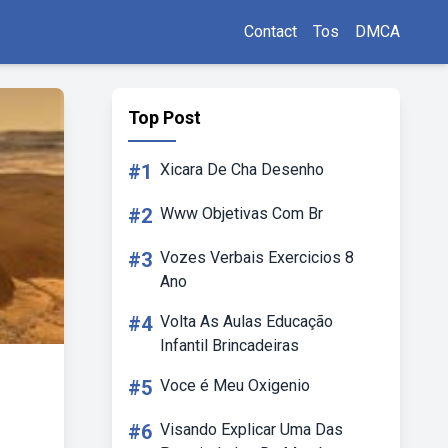
Contact
Tos
DMCA
Top Post
#1
Xicara De Cha Desenho
#2
Www Objetivas Com Br
#3
Vozes Verbais Exercicios 8
Ano
#4
Volta As Aulas Educação
Infantil Brincadeiras
#5
Voce é Meu Oxigenio
#6
Visando Explicar Uma Das