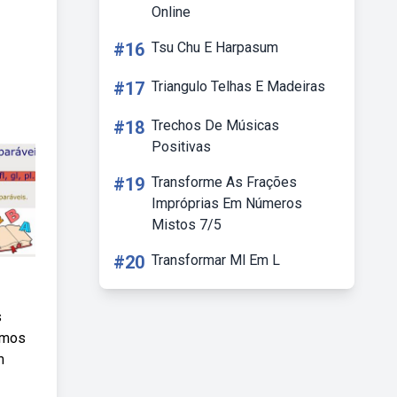
Online
#16
Tsu Chu E Harpasum
#17
Triangulo Telhas E Madeiras
#18
Trechos De Músicas
Positivas
#19
Transforme As Frações
Impróprias Em Números
Mistos 7/5
#20
Transformar Ml Em L
s
emos
m