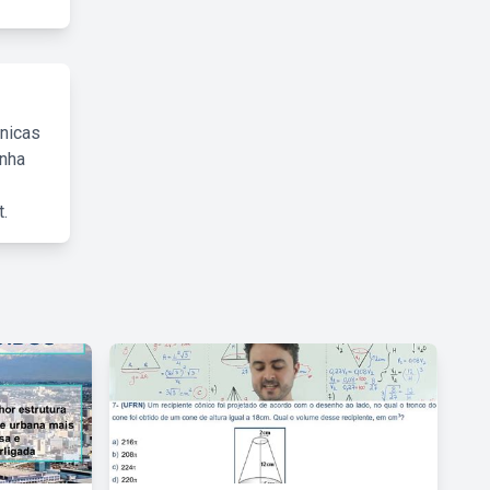
cnicas
inha
.