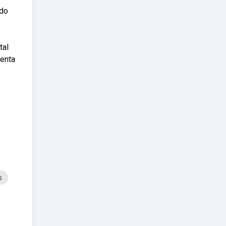
ndo
tal
senta
s