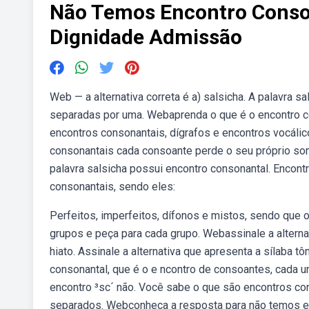
Não Temos Encontro Conso
Dignidade Admissão
Web — a alternativa correta é a) salsicha. A palavra s
separadas por uma. Webaprenda o que é o encontro con
encontros consonantais, dígrafos e encontros vocálic
consonantais cada consoante perde o seu próprio som
palavra salsicha possui encontro consonantal. Encont
consonantais, sendo eles:
Perfeitos, imperfeitos, dífonos e mistos, sendo que 
grupos e peça para cada grupo. Webassinale a altern
hiato. Assinale a alternativa que apresenta a sílaba 
consonantal, que é o e ncontro de consoantes, cada u
encontro ³sc´ não. Você sabe o que são encontros co
separados. Webconheça a resposta para não temos e