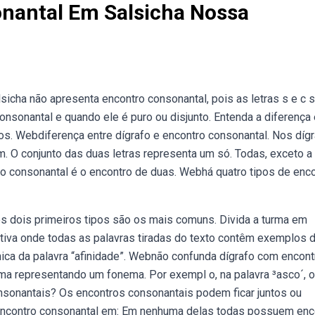
nantal Em Salsicha Nossa
alsicha não apresenta encontro consonantal, pois as letras s e c 
sonantal e quando ele é puro ou disjunto. Entenda a diferença 
os. Webdiferença entre dígrafo e encontro consonantal. Nos díg
. O conjunto das duas letras representa um só. Todas, exceto a
ro consonantal é o encontro de duas. Webhá quatro tipos de enc
os dois primeiros tipos são os mais comuns. Divida a turma em
ativa onde todas as palavras tiradas do texto contêm exemplos 
tônica da palavra “afinidade”. Webnão confunda dígrafo com encont
ma representando um fonema. Por exempl o, na palavra ³asco´, o
nsonantais? Os encontros consonantais podem ficar juntos ou
ncontro consonantal em: Em nenhuma delas todas possuem enc