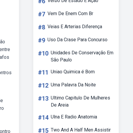
#6
Verbo De Estado E Ação
#7
Vem De Enem Com Br
#8
Veias E Arterias Diferença
#9
Uso Da Crase Para Concurso
são
entre
#10
Unidades De Conservação Em
rafos
São Paulo
#11
Uniao Quimica é Bom
ontros
#12
Uma Palavra Da Noite
#13
Ultimo Capitulo De Mulheres
de
De Areia
ro
#14
Ulna E Radio Anatomia
#15
Two And A Half Men Assistir
ontro