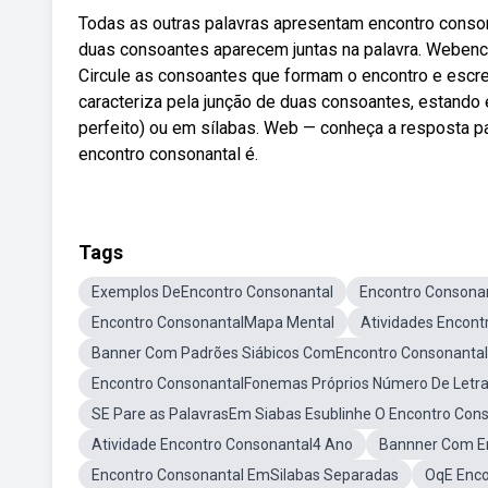
Todas as outras palavras apresentam encontro conson
duas consoantes aparecem juntas na palavra. Webencon
Circule as consoantes que formam o encontro e escre
caracteriza pela junção de duas consoantes, estando
perfeito) ou em sílabas. Web — conheça a resposta p
encontro consonantal é.
Tags
Exemplos DeEncontro Consonantal
Encontro Consonan
Encontro ConsonantalMapa Mental
Atividades Encont
Banner Com Padrões Siábicos ComEncontro Consonantal
Encontro ConsonantalFonemas Próprios Número De Letr
SE Pare as PalavrasEm Siabas Esublinhe O Encontro Con
Atividade Encontro Consonantal4 Ano
Bannner Com En
Encontro Consonantal EmSilabas Separadas
OqE Enco