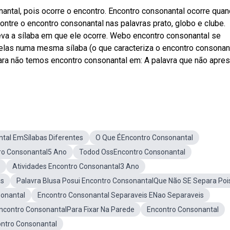
antal, pois ocorre o encontro. Encontro consonantal ocorre qua
tre o encontro consonantal nas palavras prato, globo e clube.
va a sílaba em que ele ocorre. Webo encontro consonantal se
 elas numa mesma sílaba (o que caracteriza o encontro consonan
ara não temos encontro consonantal em: A palavra que não apre
tal EmSílabas Diferentes
O Que ÉEncontro Consonantal
ro Consonantal5 Ano
Todod OssEncontro Consonantal
Atividades Encontro Consonantal3 Ano
as
Palavra Blusa Posui Encontro ConsonantalQue Não SE Separa Poi
sonantal
Encontro Consonantal Separaveis ENao Separaveis
contro ConsonantalPara Fixar Na Parede
Encontro Consonantal
ntro Consonantal