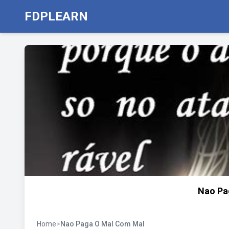
FDPLEARN
Nao Pa
Home
>
Nao Paga O Mal Com Mal