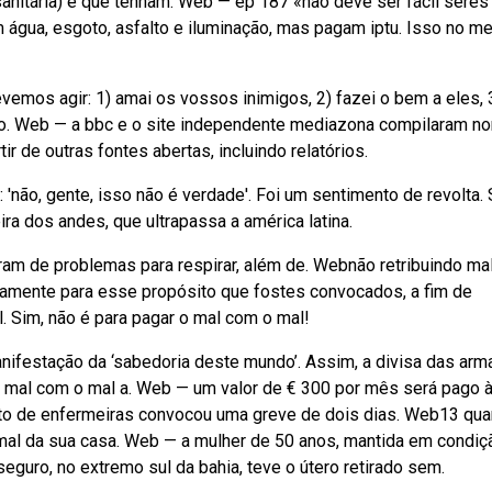
 sanitária) e que tenham. Web — ep 187 «não deve ser fácil sere
gua, esgoto, asfalto e iluminação, mas pagam iptu. Isso no m
mos agir: 1) amai os vossos inimigos, 2) fazei o bem a eles, 3
 o. Web — a bbc e o site independente mediazona compilaram 
ir de outras fontes abertas, incluindo relatórios.
: 'não, gente, isso não é verdade'. Foi um sentimento de revolta. 
ira dos andes, que ultrapassa a américa latina.
ram de problemas para respirar, além de. Webnão retribuindo ma
tamente para esse propósito que fostes convocados, a fim de
 Sim, não é para pagar o mal com o mal!
anifestação da ‘sabedoria deste mundo’. Assim, a divisa das arm
o o mal com o mal a. Web — um valor de € 300 por mês será pago 
to de enfermeiras convocou uma greve de dois dias. Web13 qua
mal da sua casa. Web — a mulher de 50 anos, mantida em condiç
eguro, no extremo sul da bahia, teve o útero retirado sem.