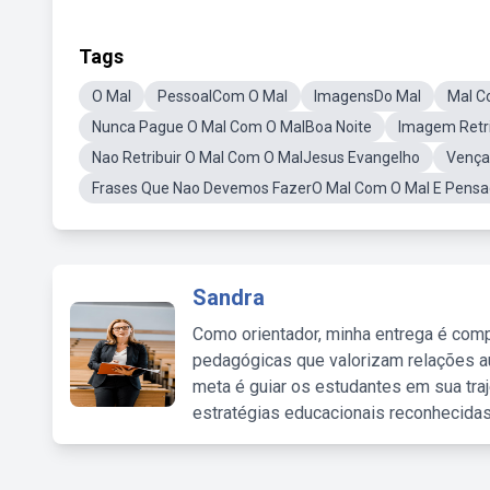
Tags
O Mal
PessoalCom O Mal
ImagensDo Mal
Mal 
Nunca Pague O Mal Com O MalBoa Noite
Imagem Retr
Nao Retribuir O Mal Com O MalJesus Evangelho
Vença
Frases Que Nao Devemos FazerO Mal Com O Mal E Pensa
Sandra
Como orientador, minha entrega é comp
pedagógicas que valorizam relações au
meta é guiar os estudantes em sua traj
estratégias educacionais reconhecidas