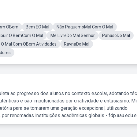
Com OBem
Bem EO Mal
Não PaguemoMal Com O Mal
ibuir O BemCom O Mal
Me LivreDo Mal Senhor
PahasoDo Mal
 O Mal Com OBem Atividades
RavnaDo Mal
dores
leta ao progresso dos alunos no contexto escolar, adotando té
tênticas e são impulsionadas por criatividade e entusiasmo. M
etória para se tornarem uma geração excepcional, utilizando
 por renomadas instituições acadêmicas globais - fdp.aau.edu.et