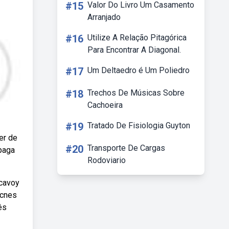
#15
Valor Do Livro Um Casamento
Arranjado
#16
Utilize A Relação Pitagórica
Para Encontrar A Diagonal.
#17
Um Deltaedro é Um Poliedro
#18
Trechos De Músicas Sobre
Cachoeira
#19
Tratado De Fisiologia Guyton
er de
#20
Transporte De Cargas
paga
Rodoviario
mcavoy
acnes
ês