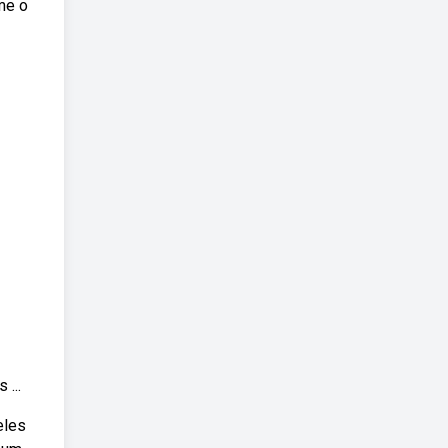
me o
...
eles