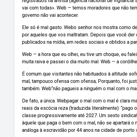
registrados na anvisa (agência nacional de vigilância
vai com todas». Web — temos moradores que não tem á
governo não vai acontecer.
Ele só é mal gasto. Webo senhor nos mostra como deve
por aqueles que vos maltratam. Depois que você der
publicados na mídia, em redes sociais e obtidos a part
Web — a hora que eu olhei, eu tive um choque, eu falei
muita raiva e passei o dia muito mal. Web — a cordilhe
É comum que visitantes não habituados à altitude sof
mal, tampouco ofensa com ofensa; Porquanto, foi jus
também. Web“não pagueis a ninguém o mal com o mal.
De fato, a única. Webpagar o mal com o mal é clara m
reais da escócia reza (traduzida literalmente): “pag
classe progressivamente até 2027. Um sexto sindica
àquele que paga o bem com o mal, não se apartará o 
análoga à escravidão por 44 anos na cidade de porto s