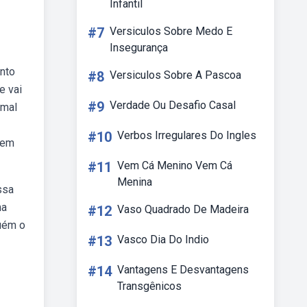
Infantil
#7
Versiculos Sobre Medo E
Insegurança
anto
#8
Versiculos Sobre A Pascoa
e vai
#9
Verdade Ou Desafio Casal
 mal
#10
Verbos Irregulares Do Ingles
dem
#11
Vem Cá Menino Vem Cá
Menina
ssa
na
#12
Vaso Quadrado De Madeira
guém o
#13
Vasco Dia Do Indio
#14
Vantagens E Desvantagens
Transgênicos