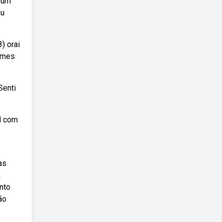
s um
eu
) orai
nomes
Senti
l com
as
à
nto
ão