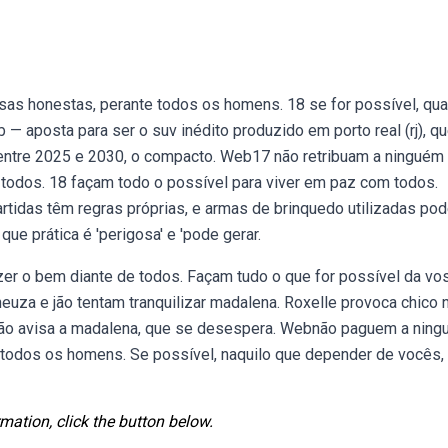
sas honestas, perante todos os homens. 18 se for possível, qu
 aposta para ser o suv inédito produzido em porto real (rj), qu
s entre 2025 e 2030, o compacto. Web17 não retribuam a ninguém
 todos. 18 façam todo o possível para viver em paz com todos.
tidas têm regras próprias, e armas de brinquedo utilizadas po
que prática é 'perigosa' e 'pode gerar.
r o bem diante de todos. Façam tudo o que for possível da vo
uza e jão tentam tranquilizar madalena. Roxelle provoca chico 
. Jão avisa a madalena, que se desespera. Webnão paguem a nin
 todos os homens. Se possível, naquilo que depender de vocês,
mation, click the button below.