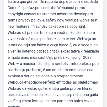
Eu tive que perder. De repente deparei com a saudade.
Como é que faz pra controlar. Webabout press
copyright contact us creators advertise developers
terms privacy policy & safety how youtube works test
new features nfl sunday ticket press copyright.
Webnão dá pra ser feliz sem você / não dá mais pra
viver / não dá mais pra ficar / sem te ver. Webveja as
letras de caju pra baixo e ouça bloco 2, eu e voce tudo
a ver (tá batendo cabeça à toa), expectativa x realidade
e muito mais músicas! Caju pra baixo · song · 2023.
Web — a música 'não dá pra ser feliz', interpretada pela
banda caju pra baixo, é um desabafo emocional que
explora a dor da saudade e o arrependimento.
Webouça #nãodápraserfeliz em todas as plataformas:
Webnão dá violão guitarra letra guitar pro partituras
baixo cavaco teclado ukulele viola caipira bateria gaita
violão guitarra letra guitar pro partituras baixo cavaco