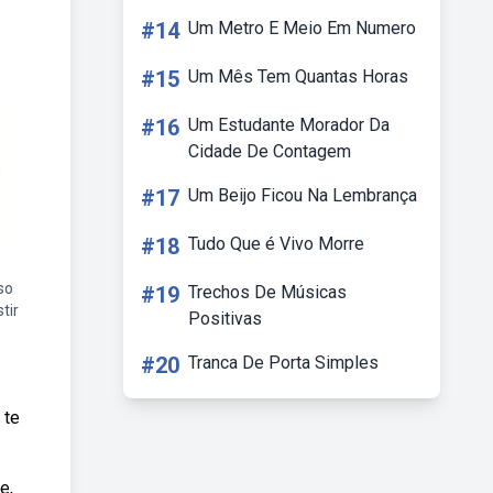
#14
Um Metro E Meio Em Numero
#15
Um Mês Tem Quantas Horas
#16
Um Estudante Morador Da
Cidade De Contagem
#17
Um Beijo Ficou Na Lembrança
#18
Tudo Que é Vivo Morre
so
#19
Trechos De Músicas
tir
Positivas
#20
Tranca De Porta Simples
 te
e,