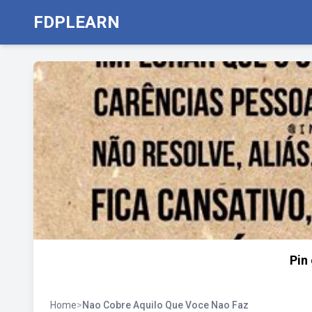
FDPLEARN
Pin
Home
>
Nao Cobre Aquilo Que Voce Nao Faz