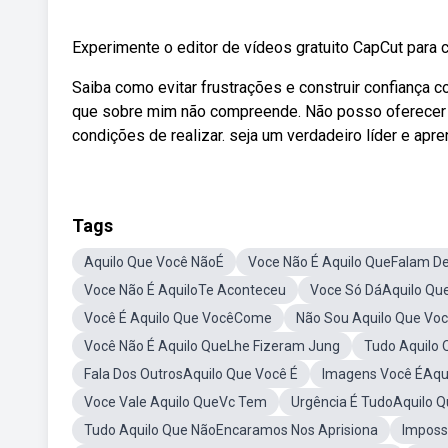
Experimente o editor de vídeos gratuito CapCut para
Saiba como evitar frustrações e construir confiança 
que sobre mim não compreende. Não posso oferecer 
condições de realizar. seja um verdadeiro líder e ap
Tags
Aquilo Que Você NãoÉ
Voce Não É Aquilo QueFalam D
Voce Não É AquiloTe Aconteceu
Voce Só DáAquilo Qu
Você É Aquilo Que VocêCome
Não Sou Aquilo Que Vo
Você Não É Aquilo QueLhe Fizeram Jung
Tudo Aquilo 
Fala Dos OutrosAquilo Que Você É
Imagens Você ÉAqu
Voce Vale Aquilo QueVc Tem
Urgência É TudoAquilo 
Tudo Aquilo Que NãoEncaramos Nos Aprisiona
Imposs