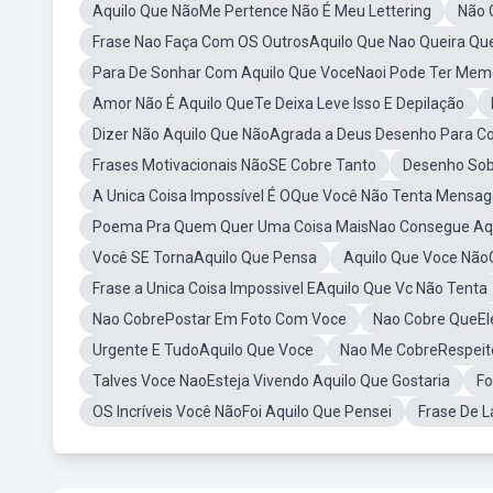
Aquilo Que NãoMe Pertence Não É Meu Lettering
Não 
Frase Nao Faça Com OS OutrosAquilo Que Nao Queira Qu
Para De Sonhar Com Aquilo Que VoceNaoi Pode Ter Mem
Amor Não É Aquilo QueTe Deixa Leve Isso E Depilação
Dizer Não Aquilo Que NãoAgrada a Deus Desenho Para Col
Frases Motivacionais NãoSE Cobre Tanto
Desenho Sob
A Unica Coisa Impossível É OQue Você Não Tenta Mensa
Poema Pra Quem Quer Uma Coisa MaisNao Consegue Aqu
Você SE TornaAquilo Que Pensa
Aquilo Que Voce NãoQ
Frase a Unica Coisa Impossivel EAquilo Que Vc Não Tenta
Nao CobrePostar Em Foto Com Voce
Nao Cobre QueEl
Urgente E TudoAquilo Que Voce
Nao Me CobreRespeit
Talves Voce NaoEsteja Vivendo Aquilo Que Gostaria
Fo
OS Incríveis Você NãoFoi Aquilo Que Pensei
Frase De 