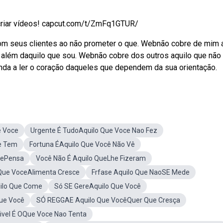
 criar vídeos! capcut.com/t/ZmFq1GTUR/
com seus clientes ao não prometer o que. Web⁠não cobre de mim 
além daquilo que sou. Webnão cobre dos outros aquilo que não
renda a ler o coração daqueles que dependem da sua orientação.
e Voce
Urgente É TudoAquilo Que Voce Nao Fez
e Tem
Fortuna ÉAquilo Que Você Não Vê
cePensa
Você Não É Aquilo QueLhe Fizeram
Que VoceAlimenta Cresce
Frfase Aquilo Que NaoSE Mede
ilo Que Come
Só SE GereAquilo Que Você
Que Você
SÓ REGGAE Aquilo Que VocêQuer Que Cresça
ivel É OQue Voce Nao Tenta