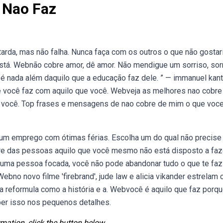
 Nao Faz
arda, mas não falha. Nunca faça com os outros o que não gostar
tá. Webnão cobre amor, dê amor. Não mendigue um sorriso, sorr
é nada além daquilo que a educação faz dele. ” — immanuel kant
e você faz com aquilo que você. Webveja as melhores nao cobre
 você. Top frases e mensagens de nao cobre de mim o que voc
a um emprego com ótimas férias. Escolha um do qual não precise
bre das pessoas aquilo que você mesmo não está disposto a faz
 uma pessoa focada, você não pode abandonar tudo o que te faz 
Webno novo filme 'firebrand', jude law e alicia vikander estrelam
ga reformula como a história e a. Webvocê é aquilo que faz porq
ber isso nos pequenos detalhes.
mation, click the button below.