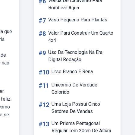
#6
Venda De Catavento Para
Bombear Agua
#7
Vaso Pequeno Para Plantas
ia que
#8
Valor Para Construir Um Quarto
ia.
4x4
#9
Uso Da Tecnologia Na Era
 de
Digital Redação
e nao
#10
Urso Branco E Rena
#11
Unicórnio De Verdade
er.
Colorido
feliz.
#12
Uma Loja Possui Cinco
 como
Setores De Vendas
ue se
#13
Um Prisma Pentagonal
Regular Tem 20cm De Altura