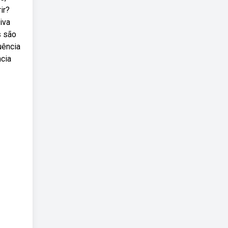
ir?
iva
s são
uência
ncia