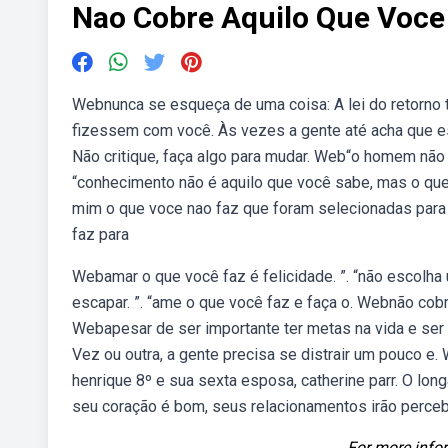
Nao Cobre Aquilo Que Voce
Webnunca se esqueça de uma coisa: A lei do retorno t
fizessem com você. Às vezes a gente até acha que es
Não critique, faça algo para mudar. Web“o homem não 
“conhecimento não é aquilo que você sabe, mas o qu
mim o que voce nao faz que foram selecionadas para
faz para
Webamar o que você faz é felicidade. ”. “não escolh
escapar. ”. “ame o que você faz e faça o. Webnão co
Webapesar de ser importante ter metas na vida e ser
Vez ou outra, a gente precisa se distrair um pouco e. 
henrique 8º e sua sexta esposa, catherine parr. O lon
seu coração é bom, seus relacionamentos irão perce
For more infor