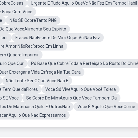
CobreCoisas
Urgente É Tudo Aquilo QueVc Não Fez Em Tempo Habil
e Faça Com Voce
e
Não SE CobreTanto PNG
Do Que VoceAlimenta Seu Espirito
orir
Frases NãoEspere De Mim Oque Vc Não Faz
re Amor NãoRecíproco Em Linha
gem Quadro Imprimir
ilo Que Qur
Pó Base Que CobreToda a Perfeição Do Rosto Do Chin
uer Enxergar a Vida Esfrega Na Tua Cara
Não Tente Ser OQue Voce Nao E
e Tem Que daFlores
Você Só ViveAquilo Que Você Tolera
o SE Voce
So Cobre De MimAquilo Que Voce Tambem Da
tos De Materias a Quilo E OutrosNao
Voce É Aquilo Que VoceCome
LacanAquilo Que Nao Expressamos