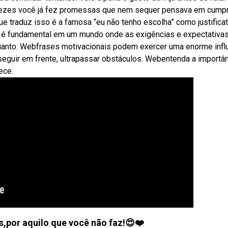
 vezes você já fez promessas que nem sequer pensava em cumpr
e traduz isso é a famosa “eu não tenho escolha” como justificat
 é fundamental em um mundo onde as exigências e expectativa
uanto. Webfrases motivacionais podem exercer uma enorme infl
eguir em frente, ultrapassar obstáculos. Webentenda a importâ
ece.
s,por aquilo que você não faz!😍❤️