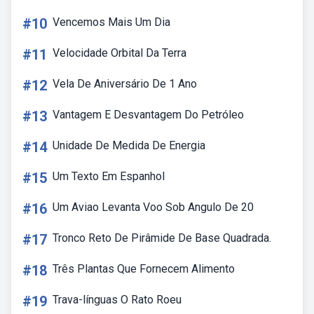
#10
Vencemos Mais Um Dia
#11
Velocidade Orbital Da Terra
#12
Vela De Aniversário De 1 Ano
#13
Vantagem E Desvantagem Do Petróleo
#14
Unidade De Medida De Energia
#15
Um Texto Em Espanhol
#16
Um Aviao Levanta Voo Sob Angulo De 20
#17
Tronco Reto De Pirâmide De Base Quadrada.
#18
Três Plantas Que Fornecem Alimento
#19
Trava-línguas O Rato Roeu