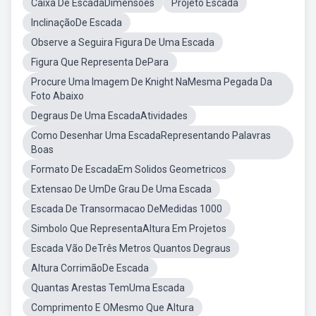
Caixa De EscadaDimensões
Projeto Escada
InclinaçãoDe Escada
Observe a Seguira Figura De Uma Escada
Figura Que Representa DePara
Procure Uma Imagem De Knight NaMesma Pegada Da
Foto Abaixo
Degraus De Uma EscadaAtividades
Como Desenhar Uma EscadaRepresentando Palavras
Boas
Formato De EscadaEm Solidos Geometricos
Extensao De UmDe Grau De Uma Escada
Escada De Transormacao DeMedidas 1000
Simbolo Que RepresentaAltura Em Projetos
Escada Vão DeTrês Metros Quantos Degraus
Altura CorrimãoDe Escada
Quantas Arestas TemUma Escada
Comprimento E OMesmo Que Altura