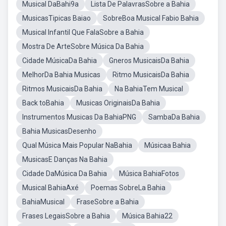
Musical DaBahi9a
Lista De PalavrasSobre a Bahia
MusicasTipicas Baiao
SobreBoa Musical Fabio Bahia
Musical Infantil Que FalaSobre a Bahia
Mostra De ArteSobre Música Da Bahia
Cidade MúsicaDa Bahia
Gneros MusicaisDa Bahia
MelhorDa Bahia Musicas
Ritmo MusicaisDa Bahia
Ritmos MusicaisDa Bahia
Na BahiaTem Musical
Back toBahia
Musicas OriginaisDa Bahia
Instrumentos Musicas Da BahiaPNG
SambaDa Bahia
Bahia MusicasDesenho
Qual Música Mais Popular NaBahia
Músicaa Bahia
MusicasE Danças Na Bahia
Cidade DaMúsica Da Bahia
Música BahiaFotos
Musical BahiaAxé
Poemas SobreLa Bahia
BahiaMusical
FraseSobre a Bahia
Frases LegaisSobre a Bahia
Música Bahia22